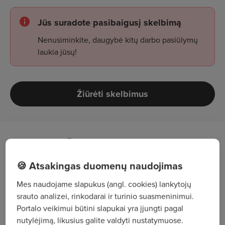
Jūs suradote pasibaigusį skelbimą
Nenusiminkite, daugybė kitų darbo pasiūlymų
laukia jūsų!
Žiūrėti skelbimus
KOKIOS UŽDUOTYS LAUKIA:
🍪 Atsakingas duomenų naudojimas
rengti kelių priežiūros ir statybos darbų
techninę dokumentaciją bei kitus dokumentus;
Mes naudojame slapukus (angl. cookies) lankytojų
srauto analizei, rinkodarai ir turinio suasmeninimui.
ruošti nuolatinės priežiūros darbų sąmatas,
Portalo veikimui būtini slapukai yra įjungti pagal
derinti su užsakovu;
nutylėjimą, likusius galite valdyti nustatymuose.