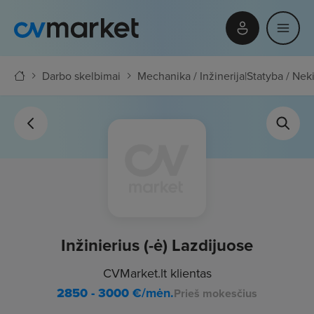
Darbo skelbimai
Mechanika / Inžinerija
|
Statyba / Nek
Inžinierius (-ė) Lazdijuose
CVMarket.lt klientas
2850 - 3000
€/mėn.
Prieš mokesčius