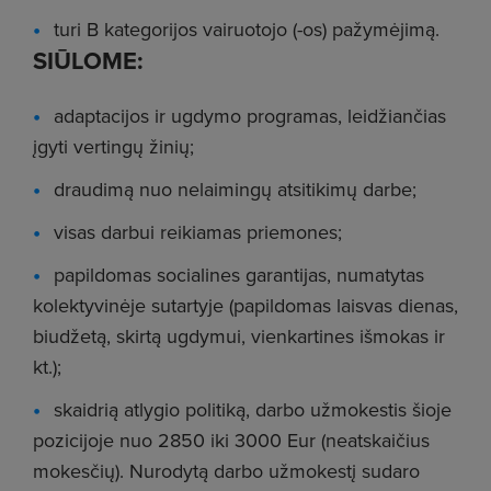
turi B kategorijos vairuotojo (-os) pažymėjimą.
SIŪLOME:
adaptacijos ir ugdymo programas, leidžiančias
įgyti vertingų žinių;
draudimą nuo nelaimingų atsitikimų darbe;
visas darbui reikiamas priemones;
papildomas socialines garantijas, numatytas
kolektyvinėje sutartyje (papildomas laisvas dienas,
biudžetą, skirtą ugdymui, vienkartines išmokas ir
kt.);
skaidrią atlygio politiką, darbo užmokestis šioje
pozicijoje nuo 2850 iki 3000 Eur (neatskaičius
mokesčių). Nurodytą darbo užmokestį sudaro