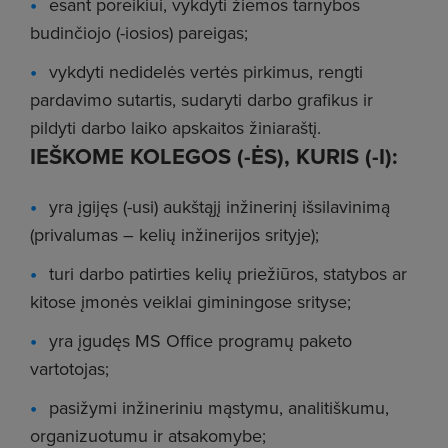
esant poreikiui, vykdyti žiemos tarnybos
budinčiojo (-iosios) pareigas;
vykdyti nedidelės vertės pirkimus, rengti
pardavimo sutartis, sudaryti darbo grafikus ir
pildyti darbo laiko apskaitos žiniaraštį.
IEŠKOME KOLEGOS (-ĖS), KURIS (-I):
yra įgijęs (-usi) aukštąjį inžinerinį išsilavinimą
(privalumas – kelių inžinerijos srityje);
turi darbo patirties kelių priežiūros, statybos ar
kitose įmonės veiklai giminingose srityse;
yra įgudęs MS Office programų paketo
vartotojas;
pasižymi inžineriniu mąstymu, analitiškumu,
organizuotumu ir atsakomybe;