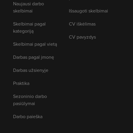
Naujausi darbo
skelbimai
Išsaugoti skelbimai
Skelbimai pagal
CV iškėlimas
kategoriją
CV pavyzdys
Skelbimai pagal vietą
Darbas pagal įmonę
Darbas užsienyje
Praktika
Sezoninio darbo
pasiūlymai
Darbo paieška