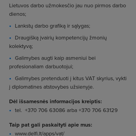
Lietuvos darbo užmokesčio jau nuo pirmos darbo
dienos;
Lankstų darbo grafiką ir sąlygas;
Draugišką įvairių kompetencijų žmonių
kolektyvą;
Galimybes augti kaip asmeniui bei
profesionaliam darbuotojui;
Galimybes pretenduoti į kitus VAT skyrius, vykti
į diplomatines atstovybes užsienyje.
Dėl išsamesnės informacijos kreiptis:
tel. +370 706 63086 arba +370 706 63129
Taip pat gali paskaityti apie mus:
www.delfi.lt/apps/vat/