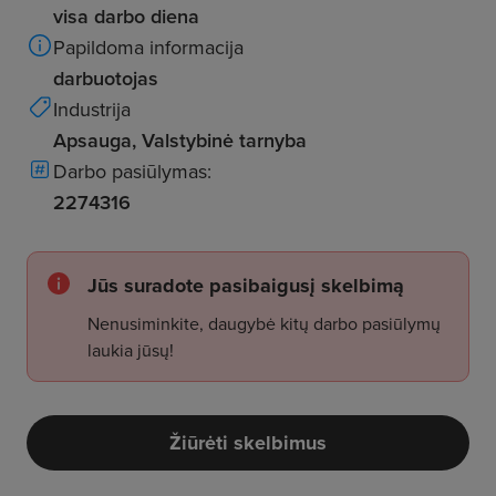
visa darbo diena
Papildoma informacija
darbuotojas
Industrija
Apsauga, Valstybinė tarnyba
Darbo pasiūlymas:
2274316
Jūs suradote pasibaigusį skelbimą
Nenusiminkite, daugybė kitų darbo pasiūlymų
laukia jūsų!
Žiūrėti skelbimus