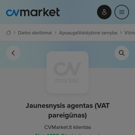
Darbo skelbimai
Apsauga
|
Valstybinė tarnyba
Vilni
Jaunesnysis agentas (VAT
pareigūnas)
CVMarket.lt klientas