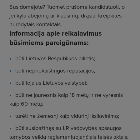
Susidomėjote? Tuomet prašome kandidatuoti, o
jei kyla abejonių ar klausimų, drąsiai kreipkitės
nurodytais kontaktais.
Informacija apie reikalavimus
būsimiems pareigūnams:
būti Lietuvos Respublikos pilietis;
būti nepriekaištingos reputacijos;
būti lojalus Lietuvos valstybei;
būti ne jaunesnis kaip 18 metų ir ne vyresnis
kaip 60 metų;
turėti ne žemesnį kaip vidurinį išsilavinimą;
būti susipažinęs su LR vadovybės apsaugos
tarnybos veiklą reglamentuojančiais teisės aktais;