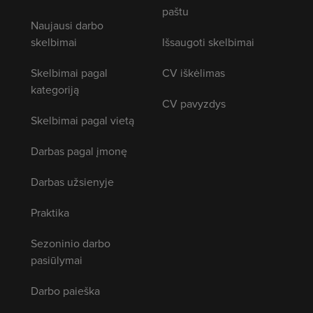
paštu
Naujausi darbo
skelbimai
Išsaugoti skelbimai
Skelbimai pagal
CV iškėlimas
kategoriją
CV pavyzdys
Skelbimai pagal vietą
Darbas pagal įmonę
Darbas užsienyje
Praktika
Sezoninio darbo
pasiūlymai
Darbo paieška