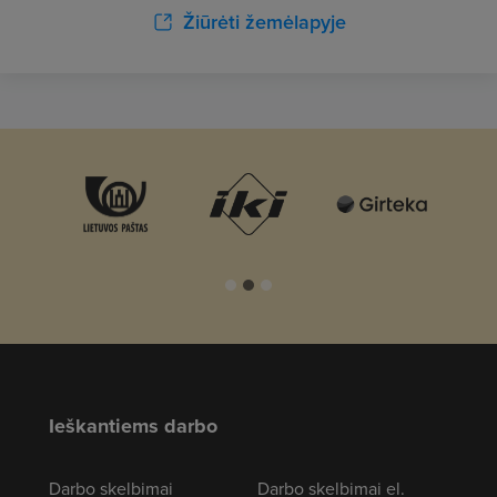
Žiūrėti žemėlapyje
Ieškantiems darbo
Darbo skelbimai
Darbo skelbimai el.