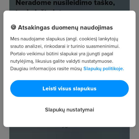
🍪 Atsakingas duomenų naudojimas
Mes naudojame slapukus (angl. cookies) lankytojų
srauto analizei, rinkodarai ir turinio suasmeninimui.
Portalo veikimui būtini slapukai yra įjungti pagal
nutylėjimą, likusius galite valdyti nustatymuose.
Daugiau informacijos rasite mūsų
Slapukų politikoje.
Leisti visus slapukus
Slapukų nustatymai