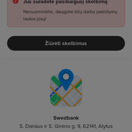
Jūs suradote pasibaigusį skelbimą
Nenusiminkite, daugybė kitų darbo pasiūlymų
laukia jūsų!
Žiūrėti skelbimus
Swedbank
S. Dariaus ir S. Girėno g. 9, 62141, Alytus