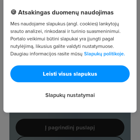
🍪 Atsakingas duomenų naudojimas
Mes naudojame slapukus (angl. cookies) lankytojų
srauto analizei, rinkodarai ir turinio suasmeninimui.
Portalo veikimui būtini slapukai yra įjungti pagal
nutylėjimą, likusius galite valdyti nustatymuose.
Daugiau informacijos rasite mūsų
Slapukų politikoje.
Leisti visus slapukus
Slapukų nustatymai