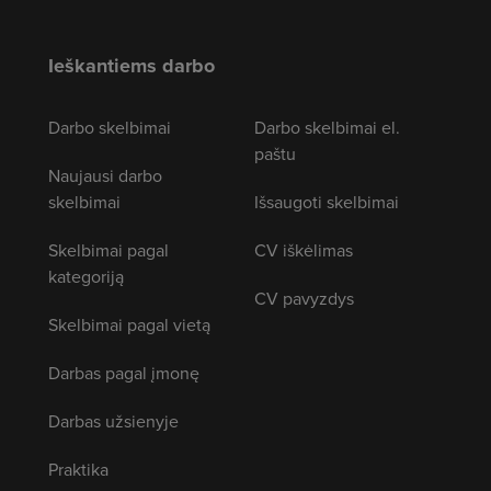
Ieškantiems darbo
Darbo skelbimai
Darbo skelbimai el.
paštu
Naujausi darbo
skelbimai
Išsaugoti skelbimai
Skelbimai pagal
CV iškėlimas
kategoriją
CV pavyzdys
Skelbimai pagal vietą
Darbas pagal įmonę
Darbas užsienyje
Praktika