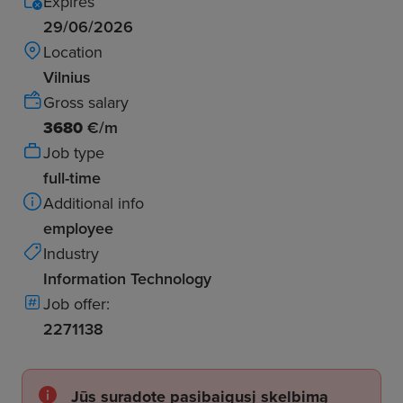
Expires
29/06/2026
Location
Vilnius
Gross salary
3680
€/m
Job type
full-time
Additional info
employee
Industry
Information Technology
Job offer:
2271138
Jūs suradote pasibaigusį skelbimą