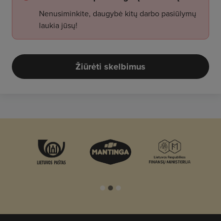
Nenusiminkite, daugybė kitų darbo pasiūlymų
laukia jūsų!
Žiūrėti skelbimus