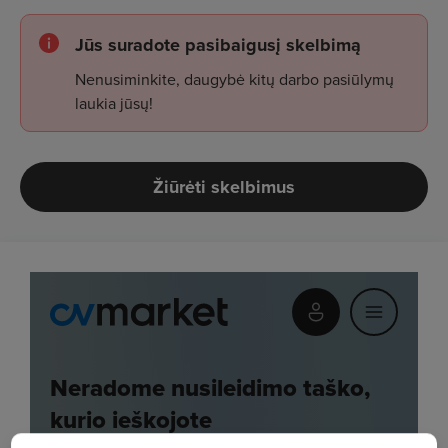
Jūs suradote pasibaigusį skelbimą
Nenusiminkite, daugybė kitų darbo pasiūlymų
laukia jūsų!
Žiūrėti skelbimus