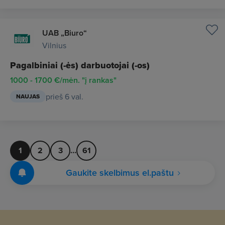
UAB „Biuro“
Vilnius
Pagalbiniai (-ės) darbuotojai (-os)
1000 - 1700 €/mėn. "į rankas"
prieš 6 val.
NAUJAS
1
2
3
...
61
Gaukite skelbimus el.paštu