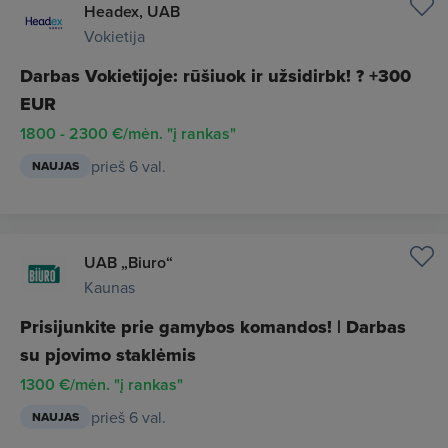
Headex, UAB
Vokietija
Darbas Vokietijoje: rūšiuok ir užsidirbk! ? +300
EUR
1800 - 2300 €/mėn. "į rankas"
prieš 6 val.
NAUJAS
UAB „Biuro“
Kaunas
Prisijunkite prie gamybos komandos! | Darbas
su pjovimo staklėmis
1300 €/mėn. "į rankas"
prieš 6 val.
NAUJAS