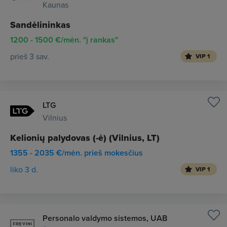
Kaunas
Sandėlininkas
1200 - 1500 €/mėn. "į rankas"
prieš 3 sav.
VIP 1
LTG
Vilnius
Kelionių palydovas (-ė) (Vilnius, LT)
1355 - 2035 €/mėn. prieš mokesčius
liko 3 d.
VIP 1
Personalo valdymo sistemos, UAB