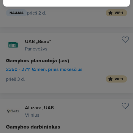
1500 - 2500 €/mėn. "į rankas"
prieš 2 d.
NAUJAS
VIP 1
UAB „Biuro“
Panevėžys
Gamybos planuotoja (-as)
2350 - 2711 €/mėn. prieš mokesčius
prieš 3 d.
VIP 1
Aluzara, UAB
Vilnius
Gamybos darbininkas