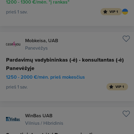
1200 - 1300 €/mėn. "į rankas"
prieš 1 sav.
VIP 1
Mobkeisa, UAB
Panevėžys
Pardavimų vadybininkas (-ė) - konsultantas (-ė)
Panevėžyje
1250 - 2000 €/mėn. prieš mokesčius
prieš 1 sav.
VIP 1
WinBas UAB
Vilnius / Hibridinis