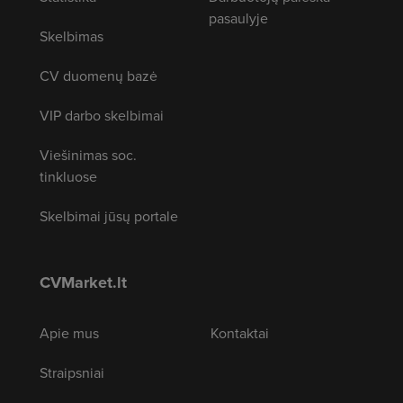
pasaulyje
Skelbimas
CV duomenų bazė
VIP darbo skelbimai
Viešinimas soc.
tinkluose
Skelbimai jūsų portale
CVMarket.lt
Apie mus
Kontaktai
Straipsniai