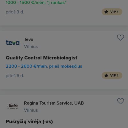
1000 - 1500 €/mėn. "į rankas"
prieš 3 d.
VIP 1
Teva
Vilnius
Quality Control Microbiologist
2200 - 2600 €/mėn. prieš mokesčius
prieš 6 d.
VIP 1
Regina Tourism Service, UAB
Vilnius
Pusryčių virėja (-as)