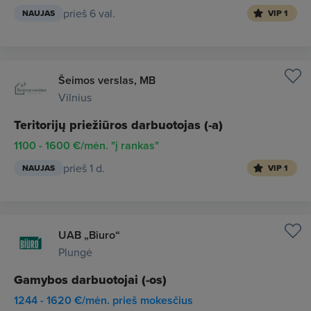
prieš 6 val.
NAUJAS
VIP 1
Šeimos verslas, MB
Vilnius
Teritorijų priežiūros darbuotojas (-a)
1100 - 1600 €/mėn. "į rankas"
prieš 1 d.
NAUJAS
VIP 1
UAB „Biuro“
Plungė
Gamybos darbuotojai (-os)
1244 - 1620 €/mėn. prieš mokesčius