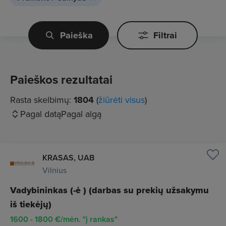
Paieška
Filtrai
Paieškos rezultatai
Rasta skelbimų:
1804
(
žiūrėti visus
)
Pagal datą
Pagal algą
KRASAS, UAB
Vilnius
Vadybininkas (-ė ) (darbas su prekių užsakymu
iš tiekėjų)
1600 - 1800 €/mėn. "į rankas"