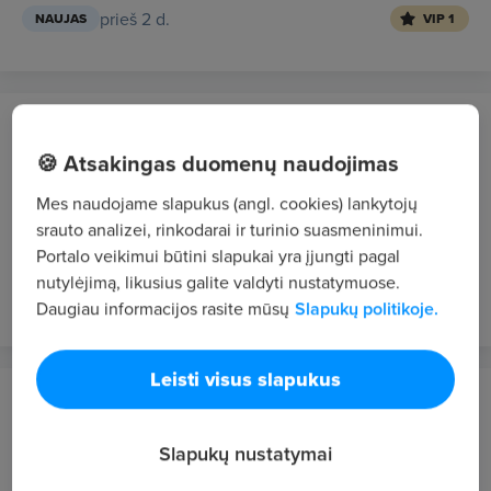
prieš 2 d.
NAUJAS
VIP 1
UAB „Biuro“
Panevėžys
🍪 Atsakingas duomenų naudojimas
Gamybos įrenginių priežiūros technikė (-as)
Mes naudojame slapukus (angl. cookies) lankytojų
naujoje gamykloje
srauto analizei, rinkodarai ir turinio suasmeninimui.
Portalo veikimui būtini slapukai yra įjungti pagal
2000 - 2300 €/mėn. prieš mokesčius
nutylėjimą, likusius galite valdyti nustatymuose.
prieš 2 d.
NAUJAS
VIP 1
Daugiau informacijos rasite mūsų
Slapukų politikoje.
Leisti visus slapukus
Siteks, UAB
Vilnius
Slapukų nustatymai
Gamybos darbuotojas / operatorius