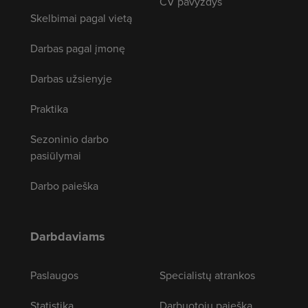
CV pavyzdys
Skelbimai pagal vietą
Darbas pagal įmonę
Darbas užsienyje
Praktika
Sezoninio darbo
pasiūlymai
Darbo paieška
Darbdaviams
Paslaugos
Specialistų atrankos
Statistika
Darbuotojų paieška