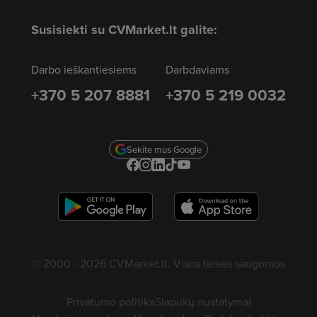
Susisiekti su CVMarket.lt galite:
Darbo ieškantiesiems
Darbdaviams
+370 5 207 8881
+370 5 219 0032
Sekite mus Google
© 2000 - 2026 CVMarket.lt. Visos teisės saugomos
Privatumo politika
Slapukų nustatymai