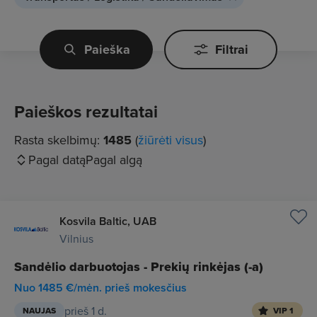
Paieška
Filtrai
Paieškos rezultatai
Rasta skelbimų:
1485
(
žiūrėti visus
)
Pagal datą
Pagal algą
Kosvila Baltic, UAB
Vilnius
Sandėlio darbuotojas - Prekių rinkėjas (-a)
Nuo 1485 €/mėn. prieš mokesčius
prieš 1 d.
NAUJAS
VIP 1