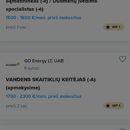
Sąmatininkas (-ė) / Duomenų įvedimo
specialistas (-ė)
1500 - 1800 €/mėn. prieš mokesčius
prieš 1 sav.
VIP 1
GO Energy LT, UAB
Kaunas
VANDENS SKAITIKLIŲ KEITĖJAS (-A)
(apmokysime)
1700 - 2300 €/mėn. prieš mokesčius
prieš 2 sav.
VIP 1