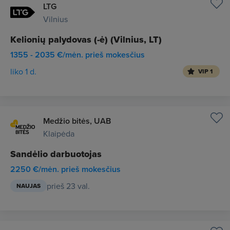
LTG
Vilnius
Kelionių palydovas (-ė) (Vilnius, LT)
1355 - 2035 €/mėn. prieš mokesčius
liko 1 d.
VIP 1
Medžio bitės, UAB
Klaipėda
Sandėlio darbuotojas
2250 €/mėn. prieš mokesčius
prieš 23 val.
NAUJAS