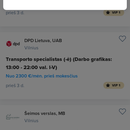
1800 - 3200 €/mėn. "į rankas"
prieš 3 d.
VIP 1
DPD Lietuva, UAB
Vilnius
Transporto specialistas (-ė) (Darbo grafikas:
13:00 - 22:00 val. I-V)
Nuo 2300 €/mėn. prieš mokesčius
prieš 3 d.
VIP 1
Šeimos verslas, MB
Vilnius