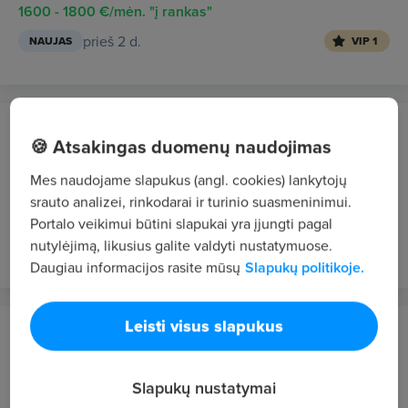
1600 - 1800 €/mėn. "į rankas"
prieš 2 d.
NAUJAS
VIP 1
Apdailos Džiazas
🍪 Atsakingas duomenų naudojimas
Vilnius
Mes naudojame slapukus (angl. cookies) lankytojų
Statybos darbų vadovas
srauto analizei, rinkodarai ir turinio suasmeninimui.
2000 - 3000 €/mėn. "į rankas"
Portalo veikimui būtini slapukai yra įjungti pagal
prieš 2 d.
nutylėjimą, likusius galite valdyti nustatymuose.
NAUJAS
VIP 1
Daugiau informacijos rasite mūsų
Slapukų politikoje.
Leisti visus slapukus
28 Global, UAB
Olandija
Slapukų nustatymai
Sandėlio darbuotojas