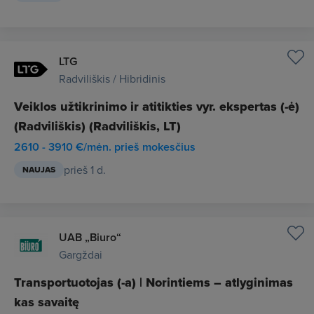
LTG
Radviliškis / Hibridinis
Veiklos užtikrinimo ir atitikties vyr. ekspertas (-ė)
(Radviliškis) (Radviliškis, LT)
2610 - 3910 €/mėn. prieš mokesčius
prieš 1 d.
NAUJAS
UAB „Biuro“
Gargždai
Transportuotojas (-a) | Norintiems – atlyginimas
kas savaitę