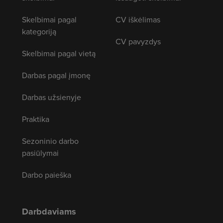
Skelbimai pagal
CV iškėlimas
kategoriją
CV pavyzdys
Skelbimai pagal vietą
Darbas pagal įmonę
Darbas užsienyje
Praktika
Sezoninio darbo
pasiūlymai
Darbo paieška
Darbdaviams