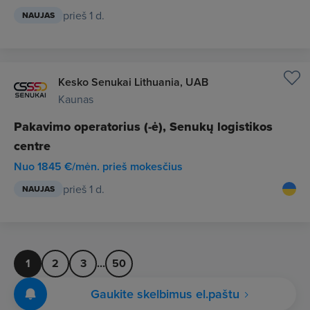
prieš 1 d.
NAUJAS
Kesko Senukai Lithuania, UAB
Kaunas
Pakavimo operatorius (-ė), Senukų logistikos
centre
Nuo 1845 €/mėn. prieš mokesčius
prieš 1 d.
NAUJAS
1
2
3
...
50
Gaukite skelbimus el.paštu