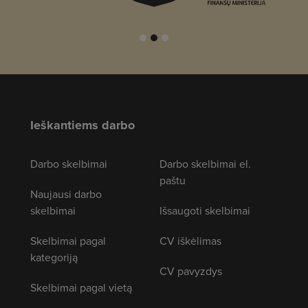
Ieškantiems darbo
Darbo skelbimai
Darbo skelbimai el.
paštu
Naujausi darbo
skelbimai
Išsaugoti skelbimai
Skelbimai pagal
CV iškėlimas
kategoriją
CV pavyzdys
Skelbimai pagal vietą