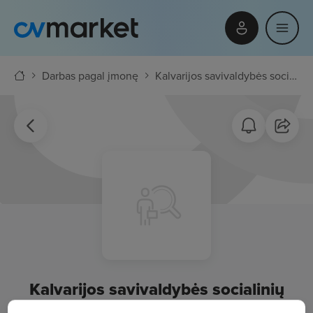
Darbas pagal įmonę
Kalvarijos savivaldybės socialinių paslaugų centras
Kalvarijos savivaldybės socialinių