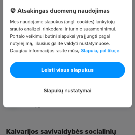
paslaugų centras
🍪 Atsakingas duomenų naudojimas
,
Mes naudojame slapukus (angl. cookies) lankytojų
srauto analizei, rinkodarai ir turinio suasmeninimui.
Žiūrėti visus skelbimus
Portalo veikimui būtini slapukai yra įjungti pagal
nutylėjimą, likusius galite valdyti nustatymuose.
Daugiau informacijos rasite mūsų
Slapukų politikoje.
Įmonės aprašymas
88
Leisti visus slapukus
Darbuotojų sk.
111
Peržiūros
Slapukų nustatymai
~1 846 €
Vid. atlyginimas
Kalvarijos savivaldybės socialinių