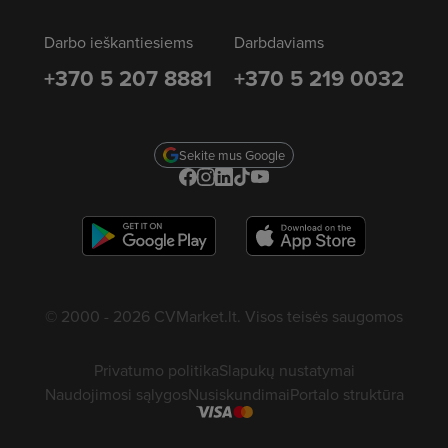
Darbo ieškantiesiems
Darbdaviams
+370 5 207 8881
+370 5 219 0032
Sekite mus Google
© 2000 - 2026 CVMarket.lt. Visos teisės saugomos
Privatumo politika
Slapukų nustatymai
Naudojimosi sąlygos
Nusiskundimai
Portalo struktūra