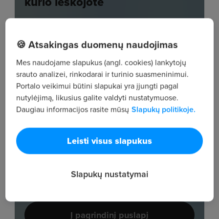
🍪 Atsakingas duomenų naudojimas
Mes naudojame slapukus (angl. cookies) lankytojų
srauto analizei, rinkodarai ir turinio suasmeninimui.
Portalo veikimui būtini slapukai yra įjungti pagal
nutylėjimą, likusius galite valdyti nustatymuose.
Daugiau informacijos rasite mūsų
Slapukų politikoje.
Leisti visus slapukus
Slapukų nustatymai