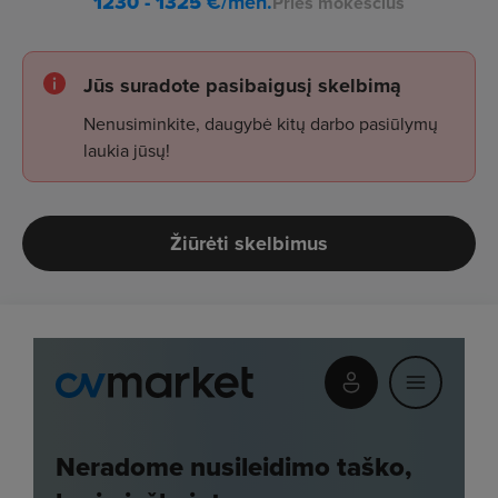
1230 - 1325
€/mėn.
Prieš mokesčius
Jūs suradote pasibaigusį skelbimą
Nenusiminkite, daugybė kitų darbo pasiūlymų
laukia jūsų!
Žiūrėti skelbimus