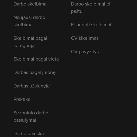
Darbo skelbimai
Darbo skelbimai el.
paštu
Naujausi darbo
skelbimai
Išsaugoti skelbimai
Skelbimai pagal
CV iškėlimas
kategoriją
CV pavyzdys
Skelbimai pagal vietą
Darbas pagal įmonę
Darbas užsienyje
Praktika
Sezoninio darbo
pasiūlymai
Darbo paieška