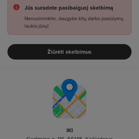
Jūs suradote pasibaigusį skelbimą
Nenusiminkite, daugybė kitų darbo pasiūlymų
laukia jūsų!
Žiūrėti skelbimus
IKI
Gedimino g. 116, 56145, Kaišiadorys