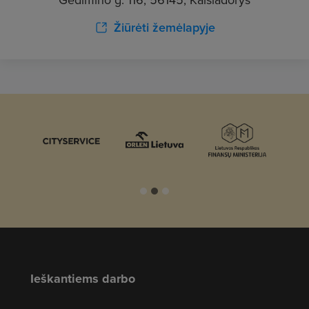
Žiūrėti žemėlapyje
Ieškantiems darbo