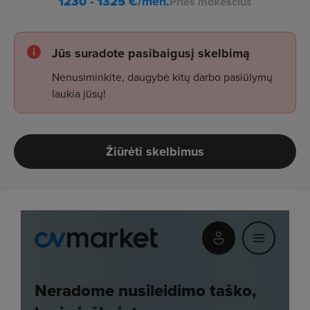
1230 - 1325
€/mėn.
Prieš mokesčius
Jūs suradote pasibaigusį skelbimą
Nenusiminkite, daugybė kitų darbo pasiūlymų
laukia jūsų!
Žiūrėti skelbimus