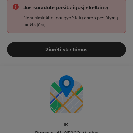
Jūs suradote pasibaigusį skelbimą
Nenusiminkite, daugybė kitų darbo pasiūlymų
laukia jūsų!
Žiūrėti skelbimus
IKI
Rygos g. 41, 05222, Vilnius