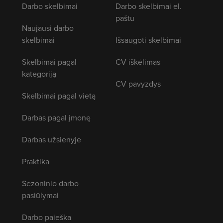
Darbo skelbimai
Darbo skelbimai el.
paštu
Naujausi darbo
skelbimai
Išsaugoti skelbimai
Skelbimai pagal
CV iškėlimas
kategoriją
CV pavyzdys
Skelbimai pagal vietą
Darbas pagal įmonę
Darbas užsienyje
Praktika
Sezoninio darbo
pasiūlymai
Darbo paieška