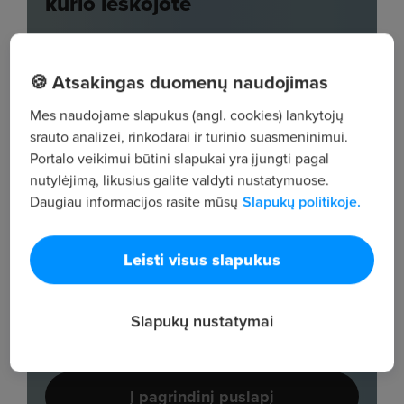
🍪 Atsakingas duomenų naudojimas
Mes naudojame slapukus (angl. cookies) lankytojų
srauto analizei, rinkodarai ir turinio suasmeninimui.
Portalo veikimui būtini slapukai yra įjungti pagal
nutylėjimą, likusius galite valdyti nustatymuose.
Daugiau informacijos rasite mūsų
Slapukų politikoje.
Leisti visus slapukus
Slapukų nustatymai