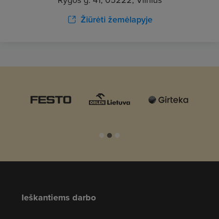
Žiūrėti žemėlapyje
Ieškantiems darbo