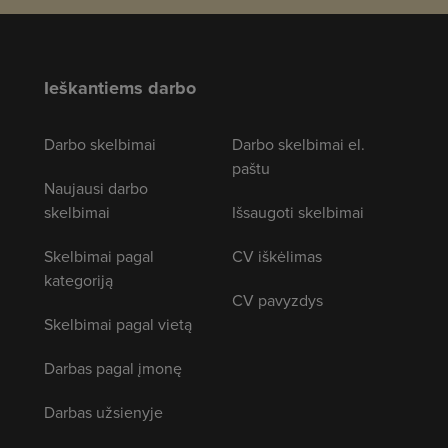
Ieškantiems darbo
Darbo skelbimai
Darbo skelbimai el.
paštu
Naujausi darbo
skelbimai
Išsaugoti skelbimai
Skelbimai pagal
CV iškėlimas
kategoriją
CV pavyzdys
Skelbimai pagal vietą
Darbas pagal įmonę
Darbas užsienyje