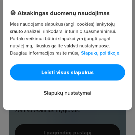
🍪 Atsakingas duomenų naudojimas
Mes naudojame slapukus (angl. cookies) lankytojų
srauto analizei, rinkodarai ir turinio suasmeninimui.
Portalo veikimui būtini slapukai yra įjungti pagal
nutylėjimą, likusius galite valdyti nustatymuose.
Daugiau informacijos rasite mūsų
Slapukų politikoje.
Leisti visus slapukus
Slapukų nustatymai