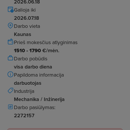
2026.06.18
Galioja iki
2026.07.18
Darbo vieta
Kaunas
Prieš mokesčius atlyginimas
1510 - 1790
€/mėn.
Darbo pobūdis
visa darbo diena
Papildoma informacija
darbuotojas
Industrija
Mechanika / Inžinerija
Darbo pasiūlymas:
2272157