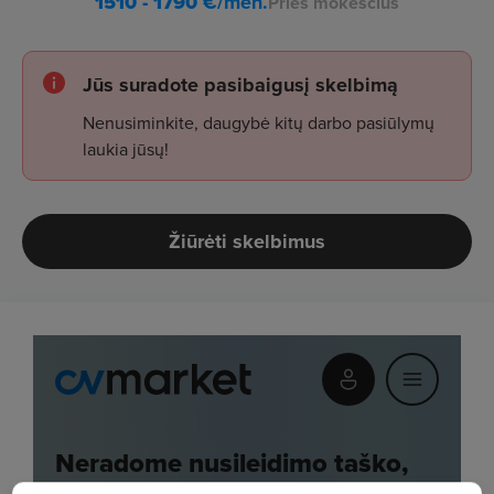
1510 - 1790
€/mėn.
Prieš mokesčius
Jūs suradote pasibaigusį skelbimą
Nenusiminkite, daugybė kitų darbo pasiūlymų
laukia jūsų!
Žiūrėti skelbimus