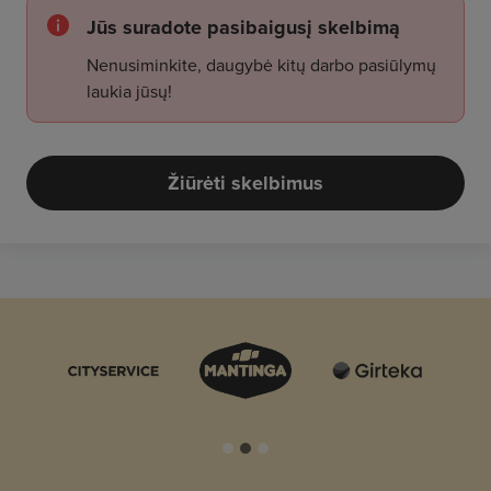
Jūs suradote pasibaigusį skelbimą
Nenusiminkite, daugybė kitų darbo pasiūlymų
laukia jūsų!
Žiūrėti skelbimus