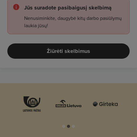
Jūs suradote pasibaigusį skelbimą
Nenusiminkite, daugybė kitų darbo pasiūlymų
laukia jūsų!
Žiūrėti skelbimus