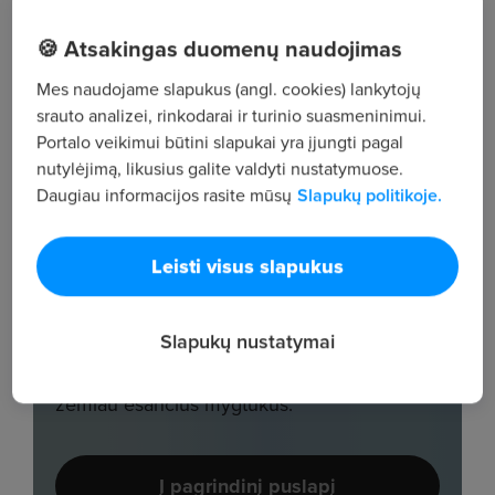
🍪 Atsakingas duomenų naudojimas
Mes naudojame slapukus (angl. cookies) lankytojų
srauto analizei, rinkodarai ir turinio suasmeninimui.
Portalo veikimui būtini slapukai yra įjungti pagal
nutylėjimą, likusius galite valdyti nustatymuose.
Daugiau informacijos rasite mūsų
Slapukų politikoje.
Leisti visus slapukus
Slapukų nustatymai