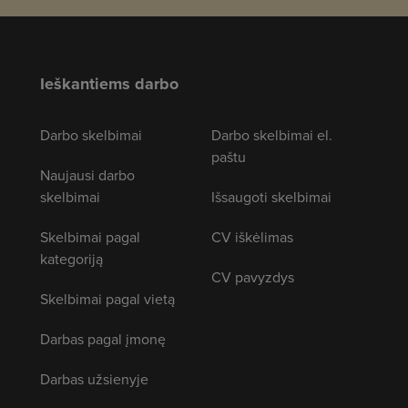
Ieškantiems darbo
Darbo skelbimai
Darbo skelbimai el.
paštu
Naujausi darbo
skelbimai
Išsaugoti skelbimai
Skelbimai pagal
CV iškėlimas
kategoriją
CV pavyzdys
Skelbimai pagal vietą
Darbas pagal įmonę
Darbas užsienyje