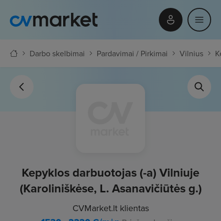
Darbo skelbimai
Pardavimai / Pirkimai
Vilnius
K
Kepyklos darbuotojas (-a) Vilniuje
(Karoliniškėse, L. Asanavičiūtės g.)
CVMarket.lt klientas