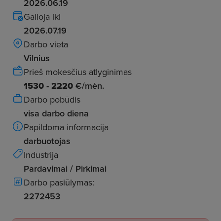
2026.06.19
Galioja iki
2026.07.19
Darbo vieta
Vilnius
Prieš mokesčius atlyginimas
1530 - 2220
€/mėn.
Darbo pobūdis
visa darbo diena
Papildoma informacija
darbuotojas
Industrija
Pardavimai / Pirkimai
Darbo pasiūlymas:
2272453