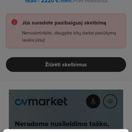
1530 - 2220
€/mėn.
Prieš mokesčius
Jūs suradote pasibaigusį skelbimą
Nenusiminkite, daugybė kitų darbo pasiūlymų
laukia jūsų!
Žiūrėti skelbimus