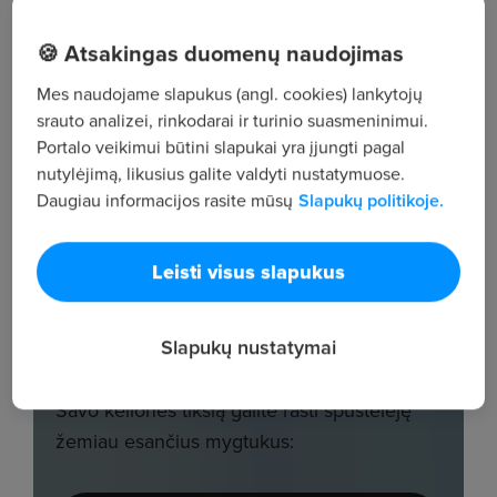
🍪 Atsakingas duomenų naudojimas
Mes naudojame slapukus (angl. cookies) lankytojų
srauto analizei, rinkodarai ir turinio suasmeninimui.
Portalo veikimui būtini slapukai yra įjungti pagal
nutylėjimą, likusius galite valdyti nustatymuose.
Daugiau informacijos rasite mūsų
Slapukų politikoje.
Leisti visus slapukus
Slapukų nustatymai