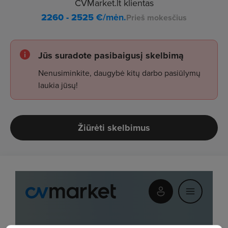
CVMarket.lt klientas
2260 - 2525
€/mėn.
Prieš mokesčius
Jūs suradote pasibaigusį skelbimą
Nenusiminkite, daugybė kitų darbo pasiūlymų
laukia jūsų!
Žiūrėti skelbimus