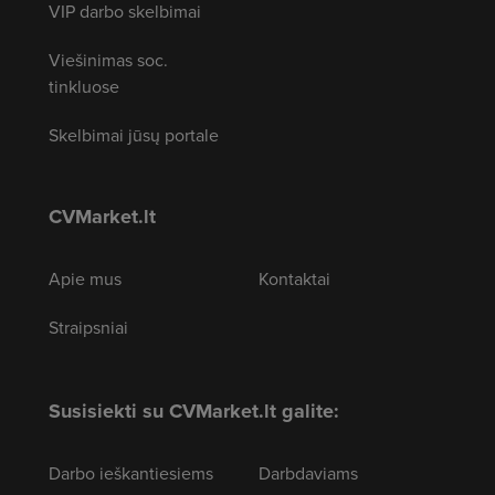
VIP darbo skelbimai
Viešinimas soc.
tinkluose
Skelbimai jūsų portale
CVMarket.lt
Apie mus
Kontaktai
Straipsniai
Susisiekti su CVMarket.lt galite:
Darbo ieškantiesiems
Darbdaviams