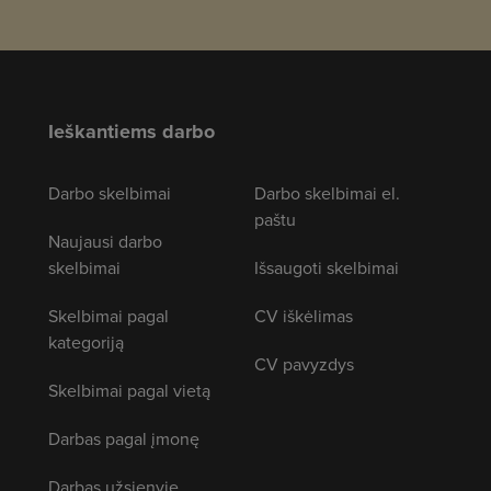
Ieškantiems darbo
Darbo skelbimai
Darbo skelbimai el.
paštu
Naujausi darbo
skelbimai
Išsaugoti skelbimai
Skelbimai pagal
CV iškėlimas
kategoriją
CV pavyzdys
Skelbimai pagal vietą
Darbas pagal įmonę
Darbas užsienyje