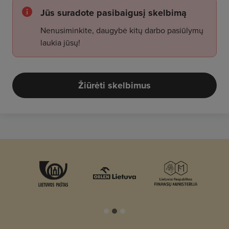
Jūs suradote pasibaigusį skelbimą
Nenusiminkite, daugybė kitų darbo pasiūlymų
laukia jūsų!
Žiūrėti skelbimus