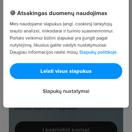
🍪 Atsakingas duomenų naudojimas
Mes naudojame slapukus (angl. cookies) lankytojų
srauto analizei, rinkodarai ir turinio suasmeninimui.
Portalo veikimui būtini slapukai yra įjungti pagal
nutylėjimą, likusius galite valdyti nustatymuose.
Daugiau informacijos rasite mūsų
Slapukų politikoje.
Leisti visus slapukus
Slapukų nustatymai