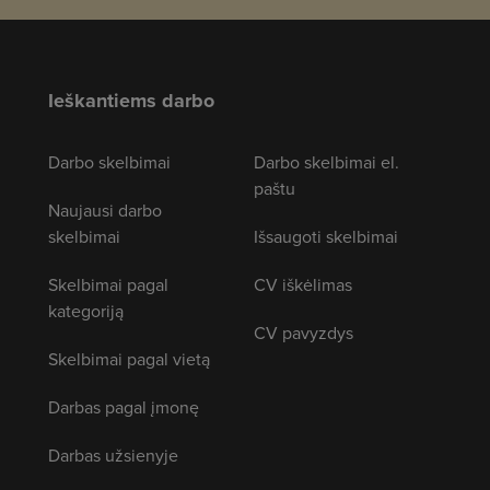
Ieškantiems darbo
Darbo skelbimai
Darbo skelbimai el.
paštu
Naujausi darbo
skelbimai
Išsaugoti skelbimai
Skelbimai pagal
CV iškėlimas
kategoriją
CV pavyzdys
Skelbimai pagal vietą
Darbas pagal įmonę
Darbas užsienyje