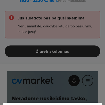
1530 - 2220
€/mėn.
Prieš mokesčius
Jūs suradote pasibaigusį skelbimą
Nenusiminkite, daugybė kitų darbo pasiūlymų
laukia jūsų!
Žiūrėti skelbimus