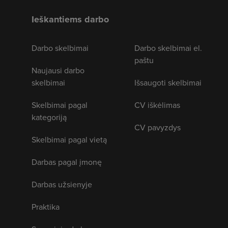
Ieškantiems darbo
Darbo skelbimai
Darbo skelbimai el.
paštu
Naujausi darbo
skelbimai
Išsaugoti skelbimai
Skelbimai pagal
CV iškėlimas
kategoriją
CV pavyzdys
Skelbimai pagal vietą
Darbas pagal įmonę
Darbas užsienyje
Praktika