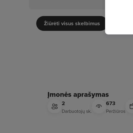
Žiūrėti visus skelbimus
Įmonės aprašymas
2
673
Darbuotojų sk.
Peržiūros