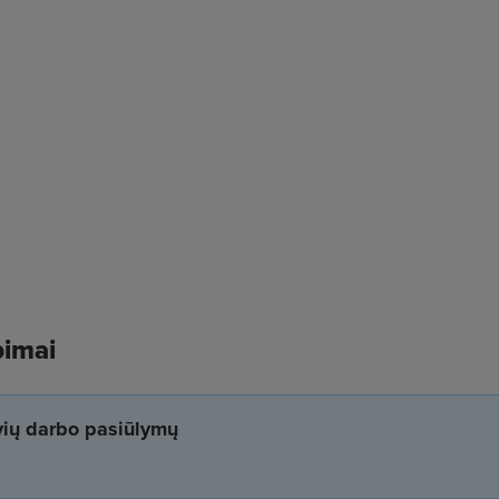
bimai
yvių darbo pasiūlymų