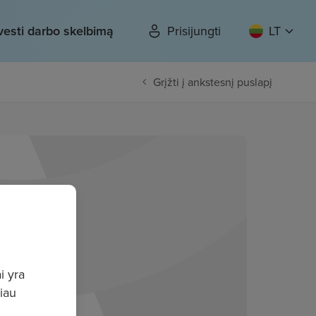
vesti darbo skelbimą
Prisijungti
LT
Grįžti į ankstesnį puslapį
i yra
giau