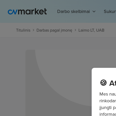
Darbo skelbimai
Sukur
Titulinis
Darbas pagal įmonę
Laimo LT, UAB
🍪 A
Mes naud
rinkodar
įjungti 
informac