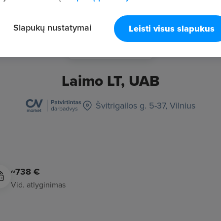
Slapukų nustatymai
Leisti visus slapukus
Laimo LT, UAB
Švitrigailos g. 5-37, Vilnius
~738 €
Vid. atlyginimas