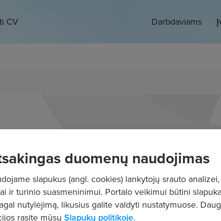
ti CV
Darbdaviams
Į
tsakingas duomenų naudojimas
ojame slapukus (angl. cookies) lankytojų srauto analizei,
ai ir turinio suasmeninimui. Portalo veikimui būtini slapuka
pagal nutylėjimą, likusius galite valdyti nustatymuose. Dau
ijos rasite mūsų
Slapukų politikoje.