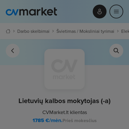
Darbo skelbimai
Švietimas / Moksliniai tyrimai
Ele
Lietuvių kalbos mokytojas (-a)
CVMarket.lt klientas
1785
€/mėn.
Prieš mokesčius