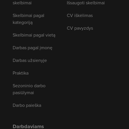
skelbimai
Išsaugoti skelbimai
Skelbimai pagal
CV iškėlimas
kategoriją
CV pavyzdys
Skelbimai pagal vietą
Darbas pagal įmonę
Darbas užsienyje
Praktika
Sezoninio darbo
pasiūlymai
Darbo paieška
Darbdaviams