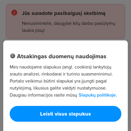
Jūs suradote pasibaigusį skelbimą
Nenusiminkite, daugybė kitų darbo pasiūlymų
laukia jūsų!
Žiūrėti skelbimus
🍪 Atsakingas duomenų naudojimas
Mes naudojame slapukus (angl. cookies) lankytojų
srauto analizei, rinkodarai ir turinio suasmeninimui.
Portalo veikimui būtini slapukai yra įjungti pagal
Darbo aprašymas
nutylėjimą, likusius galite valdyti nustatymuose.
Daugiau informacijos rasite mūsų
Slapukų politikoje.
Ugdyti mokinius pagal bendrąją lietuvių kalbos
programą.
Reikalavimai
Leisti visus slapukus
Pareigos: Lietuvių kalbos ir literatūros