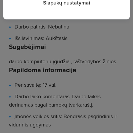
Slapukų nustatymai
mokytojas (Pagrindinio ir vidurinio ugdymo
mokytojai)
Darbo patirtis: Nebūtina
Išsilavinimas: Aukštasis
Sugebėjimai
darbo kompiuteriu įgūdžiai, raštvedybos žinios
Papildoma informacija
Per savaitę: 17 val.
Darbo laiko komentaras: Darbo laikas
derinamas pagal pamokų tvarkaraštį.
Įmonės veiklos sritis: Bendrasis pagrindinis ir
vidurinis ugdymas