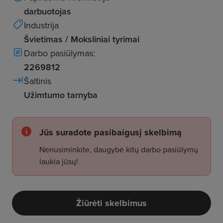
darbuotojas
Industrija
Švietimas / Moksliniai tyrimai
Darbo pasiūlymas:
2269812
Šaltinis
Užimtumo tarnyba
Jūs suradote pasibaigusį skelbimą
Nenusiminkite, daugybė kitų darbo pasiūlymų
laukia jūsų!
Žiūrėti skelbimus