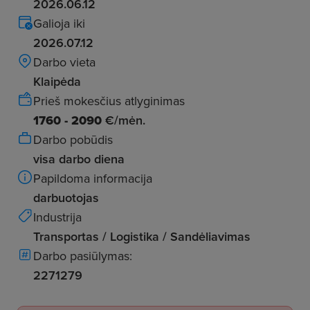
2026.06.12
Galioja iki
2026.07.12
Darbo vieta
Klaipėda
Prieš mokesčius atlyginimas
1760 - 2090
€/mėn.
Darbo pobūdis
visa darbo diena
Papildoma informacija
darbuotojas
Industrija
Transportas / Logistika / Sandėliavimas
Darbo pasiūlymas:
2271279