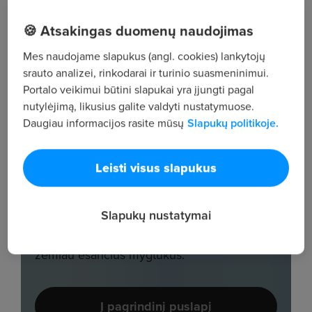
🍪 Atsakingas duomenų naudojimas
Mes naudojame slapukus (angl. cookies) lankytojų
srauto analizei, rinkodarai ir turinio suasmeninimui.
Portalo veikimui būtini slapukai yra įjungti pagal
nutylėjimą, likusius galite valdyti nustatymuose.
Daugiau informacijos rasite mūsų
Slapukų politikoje.
Leisti visus slapukus
Slapukų nustatymai