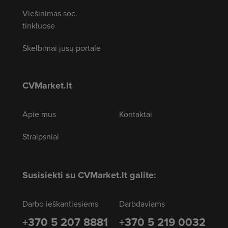
Viešinimas soc.
tinkluose
Skelbimai jūsų portale
CVMarket.lt
Apie mus
Kontaktai
Straipsniai
Susisiekti su CVMarket.lt galite:
Darbo ieškantiesiems
Darbdaviams
+370 5 207 8881
+370 5 219 0032