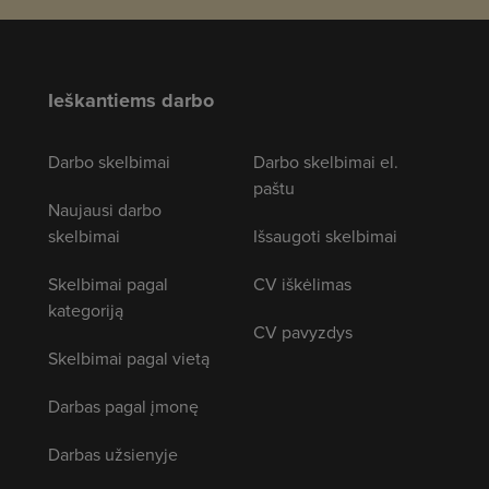
Ieškantiems darbo
Darbo skelbimai
Darbo skelbimai el.
paštu
Naujausi darbo
skelbimai
Išsaugoti skelbimai
Skelbimai pagal
CV iškėlimas
kategoriją
CV pavyzdys
Skelbimai pagal vietą
Darbas pagal įmonę
Darbas užsienyje