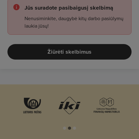
Jūs suradote pasibaigusį skelbimą
Nenusiminkite, daugybė kitų darbo pasiūlymų
laukia jūsų!
Žiūrėti skelbimus