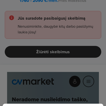
1760 - 2090
€/mėn.
Prieš mokesčius
Jūs suradote pasibaigusį skelbimą
Nenusiminkite, daugybė kitų darbo pasiūlymų
laukia jūsų!
Žiūrėti skelbimus