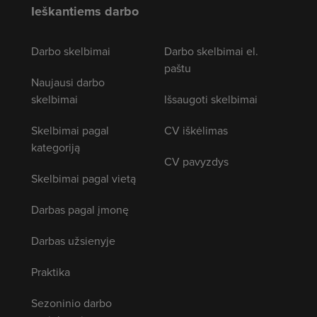
Ieškantiems darbo
Darbo skelbimai
Darbo skelbimai el.
paštu
Naujausi darbo
skelbimai
Išsaugoti skelbimai
Skelbimai pagal
CV iškėlimas
kategoriją
CV pavyzdys
Skelbimai pagal vietą
Darbas pagal įmonę
Darbas užsienyje
Praktika
Sezoninio darbo