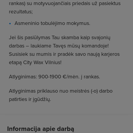
rankas) su motyvuojančiais priedais už pasiektus
rezultatus;
Asmeninio tobulėjimo mokymus.
Jei šis pasiūlymas Tau skamba kaip svajonių
darbas – laukiame Tavęs mūsų komandoje!
Susisiek su mumis ir pradėk savo naują karjeros
etapą City Wax Vilnius!
Atlyginimas: 900-1900 €/mėn. į rankas.
Atlyginimas priklauso nuo meistrės (-o) darbo
patirties ir įgūdžių.
Informacija apie darbą