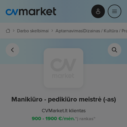
Darbo skelbimai
Aptarnavimas
|
Dizainas / Kultūra / 
Manikiūro - pedikiūro meistrė (-as)
CVMarket.lt klientas
900 - 1900
€/mėn.
"į rankas"