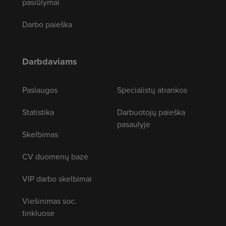
pasiūlymai
Darbo paieška
Darbdaviams
Paslaugos
Specialistų atrankos
Statistika
Darbuotojų paieška
pasaulyje
Skelbimas
CV duomenų bazė
VIP darbo skelbimai
Viešinimas soc.
tinkluose