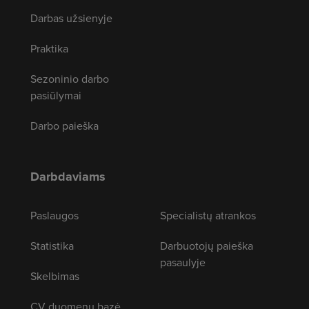
Darbas užsienyje
Praktika
Sezoninio darbo
pasiūlymai
Darbo paieška
Darbdaviams
Paslaugos
Specialistų atrankos
Statistika
Darbuotojų paieška
pasaulyje
Skelbimas
CV duomenų bazė