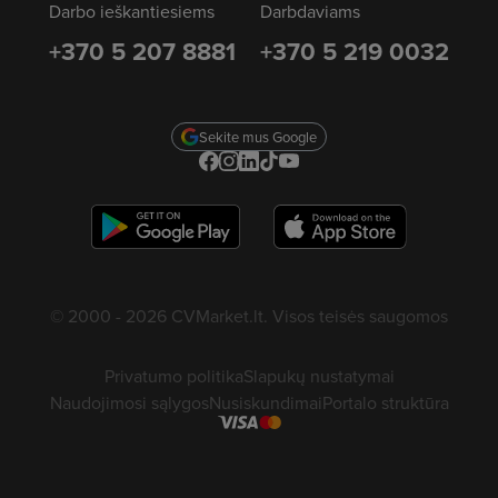
Darbo ieškantiesiems
Darbdaviams
+370 5 207 8881
+370 5 219 0032
Sekite mus Google
© 2000 - 2026 CVMarket.lt. Visos teisės saugomos
Privatumo politika
Slapukų nustatymai
Naudojimosi sąlygos
Nusiskundimai
Portalo struktūra