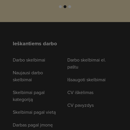
Ieškantiems darbo
Darbo skelbimai
Darbo skelbimai el.
paštu
Naujausi darbo
skelbimai
Išsaugoti skelbimai
Skelbimai pagal
CV iškėlimas
kategoriją
CV pavyzdys
Skelbimai pagal vietą
Darbas pagal įmonę