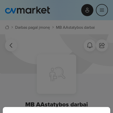
Darbas pagal įmonę
MB AAstatybos darbai
MB AAstatybos darbai