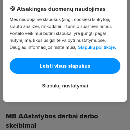
,
🍪 Atsakingas duomenų naudojimas
Mes naudojame slapukus (angl. cookies) lankytojų
Žiūrėti visus skelbimus
srauto analizei, rinkodarai ir turinio suasmeninimui.
Portalo veikimui būtini slapukai yra įjungti pagal
nutylėjimą, likusius galite valdyti nustatymuose.
Įmonės aprašymas
Daugiau informacijos rasite mūsų
Slapukų politikoje.
4
Darbuotojų sk.
Leisti visus slapukus
100
Peržiūros
~1 012 €
Slapukų nustatymai
Vid. atlyginimas
MB AAstatybos darbai darbo
skelbimai