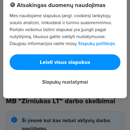
,
🍪 Atsakingas duomenų naudojimas
Mes naudojame slapukus (angl. cookies) lankytojų
Žiūrėti visus skelbimus
srauto analizei, rinkodarai ir turinio suasmeninimui.
Portalo veikimui būtini slapukai yra įjungti pagal
nutylėjimą, likusius galite valdyti nustatymuose.
Įmonės aprašymas
Daugiau informacijos rasite mūsų
Slapukų politikoje.
1
Darbuotojų sk.
Leisti visus slapukus
117
Peržiūros
Slapukų nustatymai
MB "Žirniukas LT" darbo skelbimai
Ši įmonė kol kas neturi aktyvių darbo
pasiūlymų