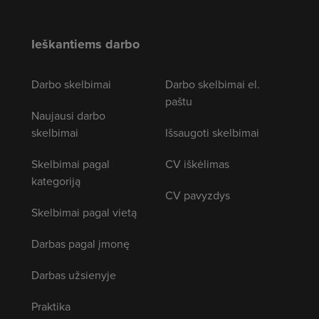
Ieškantiems darbo
Darbo skelbimai
Darbo skelbimai el.
paštu
Naujausi darbo
skelbimai
Išsaugoti skelbimai
Skelbimai pagal
CV iškėlimas
kategoriją
CV pavyzdys
Skelbimai pagal vietą
Darbas pagal įmonę
Darbas užsienyje
Praktika