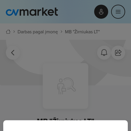
Darbas pagal įmonę
MB "Žirniukas LT"
MB "Žirniukas LT"