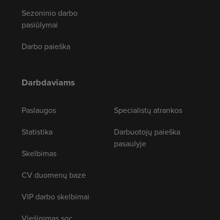
Sezoninio darbo
pasiūlymai
Darbo paieška
Darbdaviams
Paslaugos
Specialistų atrankos
Statistika
Darbuotojų paieška
pasaulyje
Skelbimas
CV duomenų bazė
VIP darbo skelbimai
Viešinimas soc.