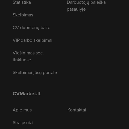
Statistika
Darbuotojų paieška
pasaulyje
Skelbimas
CV duomenų bazė
VIP darbo skelbimai
Viešinimas soc.
tinkluose
Skelbimai jūsų portale
CVMarket.lt
Apie mus
Kontaktai
Straipsniai