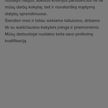
nustatyti naujus, aukštus kriterijus parodančius ne tik
mūsų darbų kokybę, bet ir novatorišką mąstymą
statybų sprendimuose.
Šiandien mes ir toliau siekiame tobulumo, dirbame
tik su aukščiausios kokybės įranga ir priemonėmis.
Mūsų darbuotojai nuolatos kelia savo profesinę
kvalifikaciją.