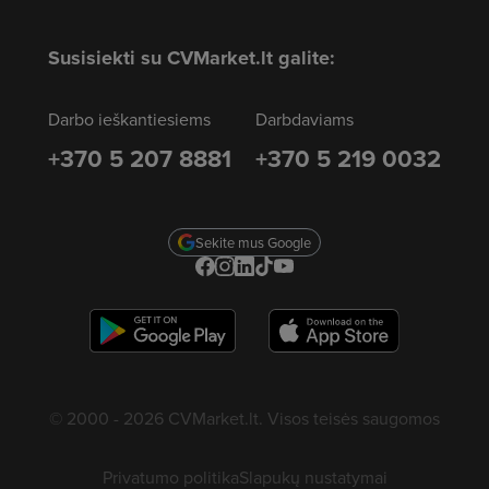
Susisiekti su CVMarket.lt galite:
Darbo ieškantiesiems
Darbdaviams
+370 5 207 8881
+370 5 219 0032
Sekite mus Google
© 2000 - 2026 CVMarket.lt. Visos teisės saugomos
Privatumo politika
Slapukų nustatymai