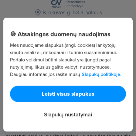
Krokuvos g. 53-3, Vilnius
Žiūrėti visus skelbimus
🍪 Atsakingas duomenų naudojimas
Mes naudojame slapukus (angl. cookies) lankytojų
Įmonės aprašymas
srauto analizei, rinkodarai ir turinio suasmeninimui.
Portalo veikimui būtini slapukai yra įjungti pagal
10
nutylėjimą, likusius galite valdyti nustatymuose.
Darbuotojų sk.
Daugiau informacijos rasite mūsų
Slapukų politikoje.
190
Peržiūros
Leisti visus slapukus
~2 859 €
Vid. atlyginimas
„Mobilumas“ veiklą pradėjo prieš daugiau nei 12
Slapukų nustatymai
metų, siekiant pakeisti tuo metu dominavusius
statybos paslaugų srities standartus. Mes norėjome