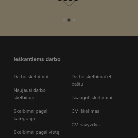
Ieškantiems darbo
Darbo skelbimai
Darbo skelbimai el.
paštu
Naujausi darbo
skelbimai
Išsaugoti skelbimai
Skelbimai pagal
CV iškėlimas
kategoriją
CV pavyzdys
Skelbimai pagal vietą