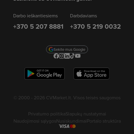
Darbo ieškantiesiems
Darbdaviams
+370 5 207 8881
+370 5 219 0032
Sekite mus Google
© 2000 - 2026 CVMarket.lt. Visos teisės saugomos
Privatumo politika
Slapukų nustatymai
Naudojimosi sąlygos
Nusiskundimai
Portalo struktūra