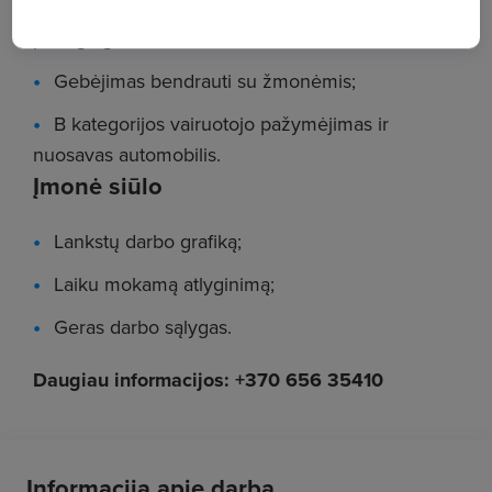
Organizuotumas, atsakingas požiūris į darbą,
pareigingumas;
Gebėjimas bendrauti su žmonėmis;
B kategorijos vairuotojo pažymėjimas ir
nuosavas automobilis.
Įmonė siūlo
Lankstų darbo grafiką;
Laiku mokamą atlyginimą;
Geras darbo sąlygas.
Daugiau informacijos: +370 656 35410
Informacija apie darbą