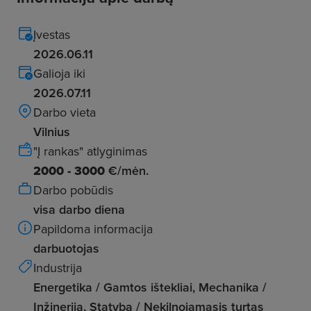
Įvestas
2026.06.11
Galioja iki
2026.07.11
Darbo vieta
Vilnius
"Į rankas" atlyginimas
2000 - 3000
€/mėn.
Darbo pobūdis
visa darbo diena
Papildoma informacija
darbuotojas
Industrija
Energetika / Gamtos ištekliai, Mechanika /
Inžinerija, Statyba / Nekilnojamasis turtas