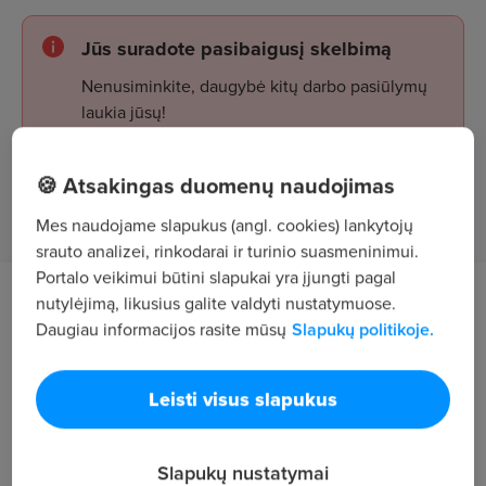
Jūs suradote pasibaigusį skelbimą
Nenusiminkite, daugybė kitų darbo pasiūlymų
laukia jūsų!
🍪 Atsakingas duomenų naudojimas
Žiūrėti skelbimus
Mes naudojame slapukus (angl. cookies) lankytojų
srauto analizei, rinkodarai ir turinio suasmeninimui.
Portalo veikimui būtini slapukai yra įjungti pagal
nutylėjimą, likusius galite valdyti nustatymuose.
Darbo aprašymas
Daugiau informacijos rasite mūsų
Slapukų politikoje.
Vandens skaitiklių keitimas.
Reikalavimai
Leisti visus slapukus
Mokėjimas dirbti su įrankiais;
Slapukų nustatymai