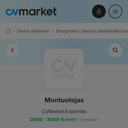
Darbo skelbimai
Energetika / Gamtos ištekliai
|
Mechani
Montuotojas
CVMarket.lt klientas
2000 - 3000
€/mėn.
"į rankas"