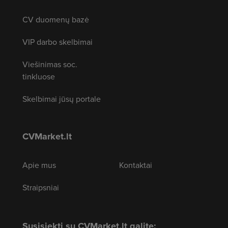
CV duomenų bazė
VIP darbo skelbimai
Viešinimas soc.
tinkluose
Skelbimai jūsų portale
CVMarket.lt
Apie mus
Kontaktai
Straipsniai
Susisiekti su CVMarket.lt galite: