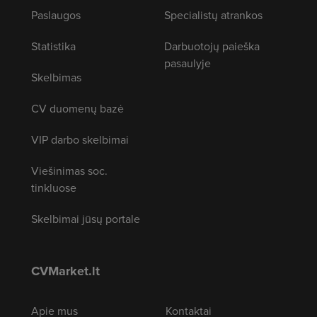
Paslaugos
Specialistų atrankos
Statistika
Darbuotojų paieška
pasaulyje
Skelbimas
CV duomenų bazė
VIP darbo skelbimai
Viešinimas soc.
tinkluose
Skelbimai jūsų portale
CVMarket.lt
Apie mus
Kontaktai