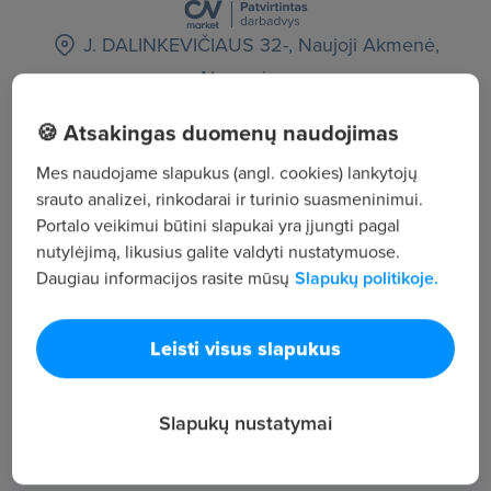
J. DALINKEVIČIAUS 32-, Naujoji Akmenė,
Akmenės r.
🍪 Atsakingas duomenų naudojimas
Žiūrėti visus skelbimus
Mes naudojame slapukus (angl. cookies) lankytojų
srauto analizei, rinkodarai ir turinio suasmeninimui.
Įmonės aprašymas
Portalo veikimui būtini slapukai yra įjungti pagal
nutylėjimą, likusius galite valdyti nustatymuose.
71
Daugiau informacijos rasite mūsų
Slapukų politikoje.
Darbuotojų sk.
60
Peržiūros
Leisti visus slapukus
~2 276 €
Vid. atlyginimas
Slapukų nustatymai