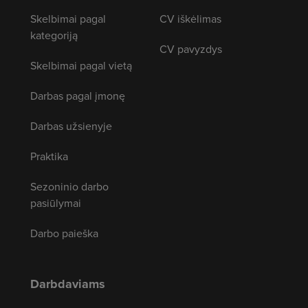
Skelbimai pagal
CV iškėlimas
kategoriją
CV pavyzdys
Skelbimai pagal vietą
Darbas pagal įmonę
Darbas užsienyje
Praktika
Sezoninio darbo
pasiūlymai
Darbo paieška
Darbdaviams