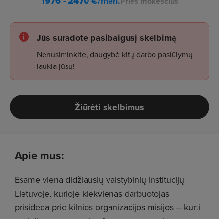
1976 - 2470
€/mėn.
Prieš mokesčius
Jūs suradote pasibaigusį skelbimą
Nenusiminkite, daugybė kitų darbo pasiūlymų
laukia jūsų!
Žiūrėti skelbimus
Apie mus:
Esame viena didžiausių valstybinių institucijų
Lietuvoje, kurioje kiekvienas darbuotojas
prisideda prie kilnios organizacijos misijos – kurti