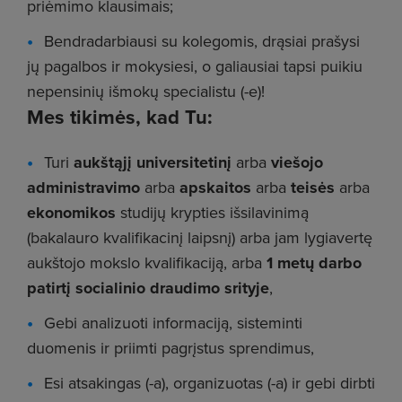
priėmimo klausimais;
Bendradarbiausi su kolegomis, drąsiai prašysi
jų pagalbos ir mokysiesi, o galiausiai tapsi puikiu
nepensinių išmokų specialistu (-e)!
Mes tikimės, kad Tu:
Turi
aukštąjį universitetinį
arba
viešojo
administravimo
arba
apskaitos
arba
teisės
arba
ekonomikos
studijų krypties išsilavinimą
(bakalauro kvalifikacinį laipsnį) arba jam lygiavertę
aukštojo mokslo kvalifikaciją, arba
1 metų darbo
patirtį socialinio draudimo srityje
,
Gebi analizuoti informaciją, sisteminti
duomenis ir priimti pagrįstus sprendimus,
Esi atsakingas (-a), organizuotas (-a) ir gebi dirbti