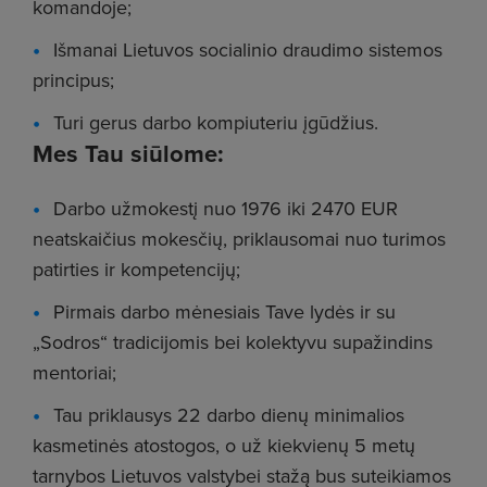
komandoje;
Išmanai Lietuvos socialinio draudimo sistemos
principus;
Turi gerus darbo kompiuteriu įgūdžius.
Mes Tau siūlome:
Darbo užmokestį nuo 1976 iki 2470 EUR
neatskaičius mokesčių, priklausomai nuo turimos
patirties ir kompetencijų;
Pirmais darbo mėnesiais Tave lydės ir su
„Sodros“ tradicijomis bei kolektyvu supažindins
mentoriai;
Tau priklausys 22 darbo dienų minimalios
kasmetinės atostogos, o už kiekvienų 5 metų
tarnybos Lietuvos valstybei stažą bus suteikiamos