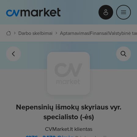
Darbo skelbimai
Aptarnavimas
|
Finansai
|
Valstybinė t
Nepensinių išmokų skyriaus vyr.
specialisto (-ės)
CVMarket.lt klientas