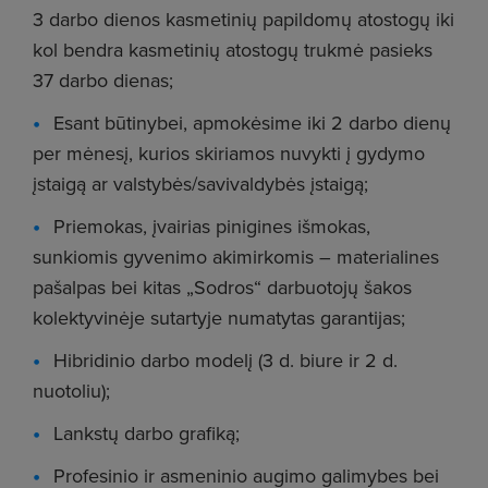
3 darbo dienos kasmetinių papildomų atostogų iki
kol bendra kasmetinių atostogų trukmė pasieks
37 darbo dienas;
Esant būtinybei, apmokėsime iki 2 darbo dienų
per mėnesį, kurios skiriamos nuvykti į gydymo
įstaigą ar valstybės/savivaldybės įstaigą;
Priemokas, įvairias pinigines išmokas,
sunkiomis gyvenimo akimirkomis – materialines
pašalpas bei kitas „Sodros“ darbuotojų šakos
kolektyvinėje sutartyje numatytas garantijas;
Hibridinio darbo modelį (3 d. biure ir 2 d.
nuotoliu);
Lankstų darbo grafiką;
Profesinio ir asmeninio augimo galimybes bei