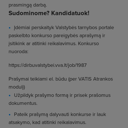
prasmingą darbą.
Sudominome? Kandidatuok!
Įdėmiai perskaityk Valstybės tarnybos portale
paskelbto konkurso pareigybės aprašymą ir
įsitikink ar atitinki reikalavimus. Konkurso
nuoroda:
https://dirbuvalstybei.vva.lt/job/1987
Prašymai teikiami el. būdu (per VATIS Atrankos
modulį)
Užpildyk prašymo formą ir prisek prašomus
dokumentus.
Pateik prašymą dalyvauti konkurse ir lauk
atsakymo, kad atitinki reikalavimus.