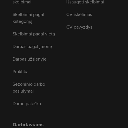
skelbimai
Išsaugoti skelbimai
Skelbimai pagal
CV iškėlimas
kategoriją
CV pavyzdys
Skelbimai pagal vietą
Darbas pagal įmonę
Darbas užsienyje
Praktika
Sezoninio darbo
pasiūlymai
Darbo paieška
Darbdaviams