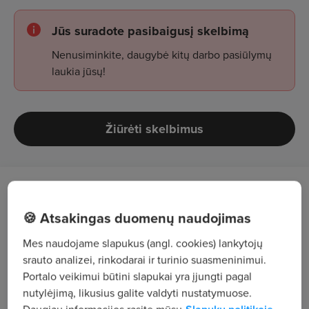
Jūs suradote pasibaigusį skelbimą
Nenusiminkite, daugybė kitų darbo pasiūlymų
laukia jūsų!
Žiūrėti skelbimus
Darbo aprašymas
🍪 Atsakingas duomenų naudojimas
Ieškome atsakingos (-o) ir kruopščios (-aus) NT
Mes naudojame slapukus (angl. cookies) lankytojų
sandorių administratorės (-iaus), kuri (-is) užtikrintų
srauto analizei, rinkodarai ir turinio suasmeninimui.
sklandų nekilnojamojo turto pardavimo proceso
Portalo veikimui būtini slapukai yra įjungti pagal
administravimą nuo preliminarios sutarties
nutylėjimą, likusius galite valdyti nustatymuose.
pasirašymo iki galutinio sandorio užbaigimo ir