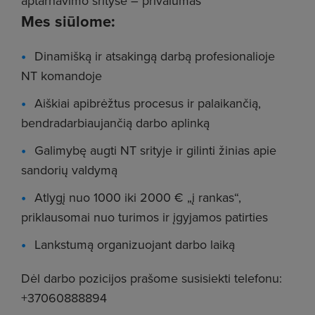
aptarnavimo srityse – privalumas
Mes siūlome:
Dinamišką ir atsakingą darbą profesionalioje
NT komandoje
Aiškiai apibrėžtus procesus ir palaikančią,
bendradarbiaujančią darbo aplinką
Galimybę augti NT srityje ir gilinti žinias apie
sandorių valdymą
Atlygį nuo 1000 iki 2000 € „į rankas“,
priklausomai nuo turimos ir įgyjamos patirties
Lankstumą organizuojant darbo laiką
Dėl darbo pozicijos prašome susisiekti telefonu:
+37060888894