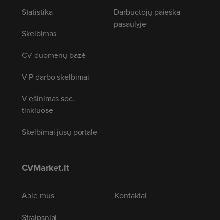
Statistika
Darbuotojų paieška
pasaulyje
Skelbimas
CV duomenų bazė
VIP darbo skelbimai
Viešinimas soc.
tinkluose
Skelbimai jūsų portale
CVMarket.lt
Apie mus
Kontaktai
Straipsniai