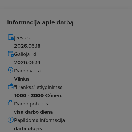
Informacija apie darbą
Įvestas
2026.05.18
Galioja iki
2026.06.14
Darbo vieta
Vilnius
"Į rankas" atlyginimas
1000 - 2000
€/mėn.
Darbo pobūdis
visa darbo diena
Papildoma informacija
darbuotojas