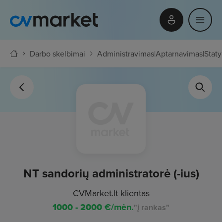
Darbo skelbimai
Administravimas
|
Aptarnavimas
|
Staty
NT sandorių administratorė (-ius)
CVMarket.lt klientas
1000 - 2000
€/mėn.
"į rankas"