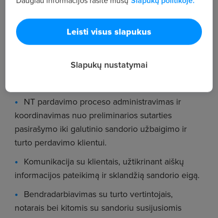
Daugiau informacijos rasite mūsų
Slapukų politikoje.
turto perdavimo klientui.
Leisti visus slapukus
Tai pozicija žmogui, kuris vertina struktūrą,
terminų laikymąsi ir profesionalią komunikaciją su
klientais bei institucijomis.
Slapukų nustatymai
PAGRINDINĖS ATSAKOMYBĖS
NT pardavimo proceso administravimas ir
koordinavimas nuo preliminarios sutarties
pasirašymo iki galutinio sandorio užbaigimo ir
turto perdavimo klientui.
Komunikacija su klientais, užtikrinant aiškų
informacijos pateikimą ir sklandžią sandorio eigą.
Bendradarbiavimas su turto vertintojais,
notarais bei kitomis su sandoriu susijusiomis