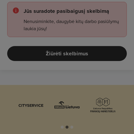
Jūs suradote pasibaigusį skelbimą
Nenusiminkite, daugybė kitų darbo pasiūlymų
laukia jūsų!
Žiūrėti skelbimus