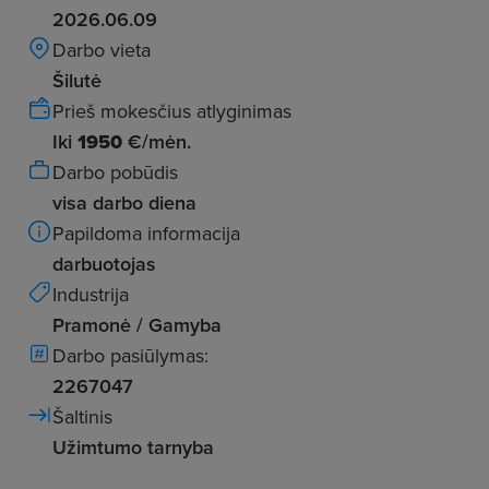
2026.06.09
Darbo vieta
Šilutė
Prieš mokesčius atlyginimas
Iki
1950
€/mėn.
Darbo pobūdis
visa darbo diena
Papildoma informacija
darbuotojas
Industrija
Pramonė / Gamyba
Darbo pasiūlymas:
2267047
Šaltinis
Užimtumo tarnyba