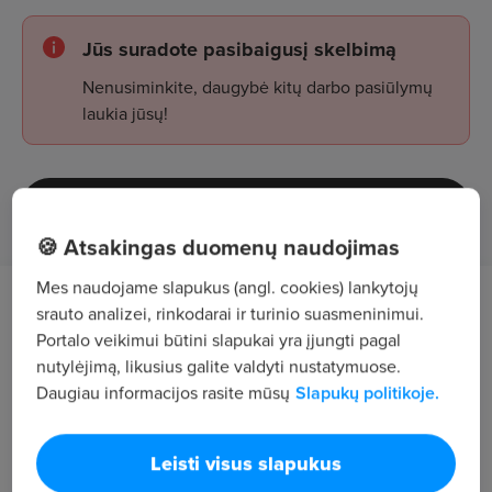
Jūs suradote pasibaigusį skelbimą
Nenusiminkite, daugybė kitų darbo pasiūlymų
laukia jūsų!
Žiūrėti skelbimus
🍪 Atsakingas duomenų naudojimas
Mes naudojame slapukus (angl. cookies) lankytojų
Darbo aprašymas
srauto analizei, rinkodarai ir turinio suasmeninimui.
Portalo veikimui būtini slapukai yra įjungti pagal
nutylėjimą, likusius galite valdyti nustatymuose.
atlikti nesudėtingus pasiruošimo darbus
Daugiau informacijos rasite mūsų
Slapukų politikoje.
reguliuojant automatizuotus ir robotizuotus baldų
gamybos įrengimus;
Leisti visus slapukus
prižiūrėti ir valdyti baldų gamybos įrengimus;