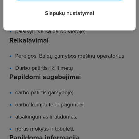
užtikrinti gaminamų produktų kokybę;
Slapukų nustatymai
laikytis darbų saugos reikalavimų,
palaikyti tvarką darbo vietoje;
Reikalavimai
Pareigos: Baldų gamybos mašinų operatorius
Darbo patirtis: Iki 1 metų
Papildomi sugebėjimai
darbo patirtis gamyboje;
darbo kompiuteriu pagrindai;
atsakingumas ir atidumas;
noras mokytis ir tobulėti.
Papildoma informacija