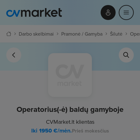
Darbo skelbimai
Pramonė / Gamyba
Šilutė
Oper
Operatorius(-ė) baldų gamyboje
CVMarket.lt klientas
Iki
1950
€/mėn.
Prieš mokesčius