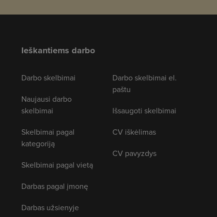
Ieškantiems darbo
Darbo skelbimai
Darbo skelbimai el.
paštu
Naujausi darbo
skelbimai
Išsaugoti skelbimai
Skelbimai pagal
CV iškėlimas
kategoriją
CV pavyzdys
Skelbimai pagal vietą
Darbas pagal įmonę
Darbas užsienyje