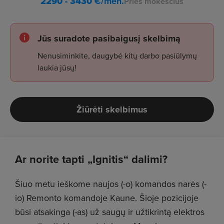
2290 - 3430
€/mėn.
Prieš mokesčius
Jūs suradote pasibaigusį skelbimą
Nenusiminkite, daugybė kitų darbo pasiūlymų
laukia jūsų!
Žiūrėti skelbimus
Ar norite tapti „Ignitis“ dalimi?
Šiuo metu ieškome naujos (-o) komandos narės (-
io) Remonto komandoje Kaune. Šioje pozicijoje
būsi atsakinga (-as) už saugų ir užtikrintą elektros