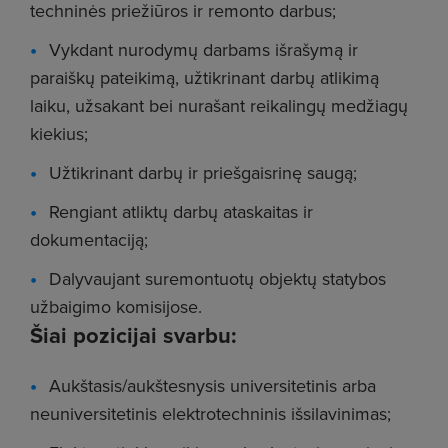
techninės priežiūros ir remonto darbus;
Vykdant nurodymų darbams išrašymą ir
paraiškų pateikimą, užtikrinant darbų atlikimą
laiku, užsakant bei nurašant reikalingų medžiagų
kiekius;
Užtikrinant darbų ir priešgaisrinę saugą;
Rengiant atliktų darbų ataskaitas ir
dokumentaciją;
Dalyvaujant suremontuotų objektų statybos
užbaigimo komisijose.
Šiai pozicijai svarbu:
Aukštasis/aukštesnysis universitetinis arba
neuniversitetinis elektrotechninis išsilavinimas;