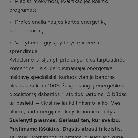
Plačias mokymosi, kvalifikacijos kėlimo
programas;
Profesionalią naujos kartos energetikų
bendruomenę;
Vertybėmis grįstą lyderystę ir verslo
sprendimus.
Kviečiame prisijungti prie augančios tarptautinės
komandos. Ją sudaro išmaniajai energetikai
atsidavę specialistai, kuriuos vienija bendras
tikslas – sukurti 100% žalią ir saugią energetikos
ekosistemą dabarties ir ateities kartoms. O būdas
tai pasiekti – tikrai ne laukti tinkamo laiko. Mes
tikime, kad energija veikti įsikrauname patys.
Suvienyti prasmės. Geriausi ten, kur svarbu.
Prisiimame iššūkius. Drąsūs atrasti ir keistis.
Tai mūsų vertybinės nuostatos, drauge jos kuria