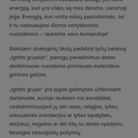
energiją, kuri yra visko, ką mes darome, varomoji
jėga. Energiją, kuri virsta mūsų pasirinkimais. Jei
ir tu vadovaujiesi šiomis vertybinėmis
nuostatomis – lauksime savo komandoje!
Siekdami strateginių tikslų padidinti lyčių balansą
„Ignitis grupėje“, pareigų pavadinimus darbo
skelbimuose nurodome pirmiausia moteriškos
giminės galūne.
„Ignitis grupė“ yra lygias galimybes užtikrinanti
darbovietė, kurioje laukiami visi kandidatai,
nediskriminuojant jų dėl rasės, religijos, lyties,
seksualinės orientacijos ar lyties tapatybės,
amžiaus, negalios ar dėl kitų su darbo vykdymu
tiesiogiai nesusijusių požymių.