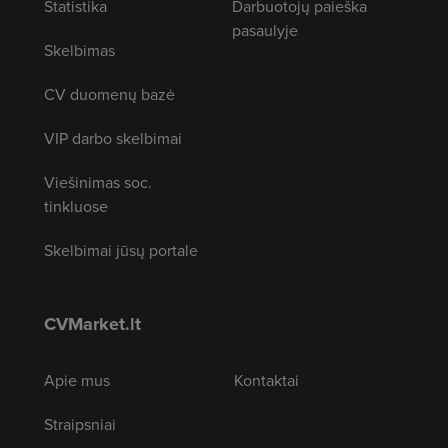
Statistika
Darbuotojų paieška
pasaulyje
Skelbimas
CV duomenų bazė
VIP darbo skelbimai
Viešinimas soc.
tinkluose
Skelbimai jūsų portale
CVMarket.lt
Apie mus
Kontaktai
Straipsniai