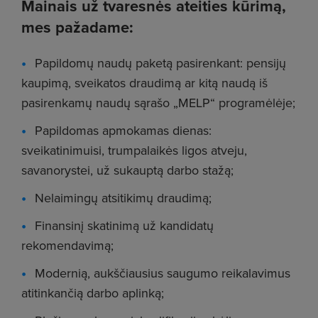
Mainais už tvaresnės ateities kūrimą,
mes pažadame:
Papildomų naudų paketą pasirenkant: pensijų
kaupimą, sveikatos draudimą ar kitą naudą iš
pasirenkamų naudų sąrašo „MELP“ programėlėje;
Papildomas apmokamas dienas:
sveikatinimuisi, trumpalaikės ligos atveju,
savanorystei, už sukauptą darbo stažą;
Nelaimingų atsitikimų draudimą;
Finansinį skatinimą už kandidatų
rekomendavimą;
Modernią, aukščiausius saugumo reikalavimus
atitinkančią darbo aplinką;