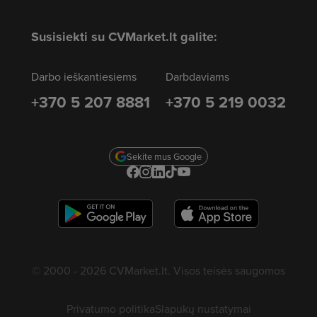
Susisiekti su CVMarket.lt galite:
Darbo ieškantiesiems
Darbdaviams
+370 5 207 8881
+370 5 219 0032
Sekite mus Google
© 2000 - 2026 CVMarket.lt. Visos teisės saugomos
Privatumo politika
Slapukų nustatymai