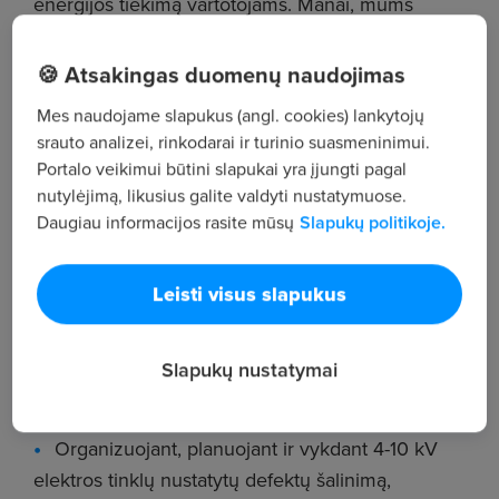
energijos tiekimą vartotojams. Manai, mums
pakeliui? Tuomet laukiame Tavęs savo
komandoje!
🍪 Atsakingas duomenų naudojimas
Mes naudojame slapukus (angl. cookies) lankytojų
Take YOUR part in #EnergySmart! #inžinierė
srauto analizei, rinkodarai ir turinio suasmeninimui.
#inžinierius
Portalo veikimui būtini slapukai yra įjungti pagal
nutylėjimą, likusius galite valdyti nustatymuose.
Prisidėsi prie žalios ir saugios energetikos
Daugiau informacijos rasite mūsų
Slapukų politikoje.
ekosistemos kūrimo:
Vadovaujant remonto brigadai, vykdančiai
Leisti visus slapukus
planinį ir neplaninį 0,4-10 kV elektros įrenginių
remontą, techninę priežiūrą;
Slapukų nustatymai
Rengiant 0,4-10 kV elektros tinklų remonto ir
techninės priežiūros darbų planus, grafikus;
Organizuojant, planuojant ir vykdant 4-10 kV
elektros tinklų nustatytų defektų šalinimą,