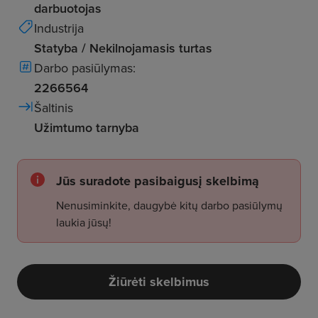
darbuotojas
Industrija
Statyba / Nekilnojamasis turtas
Darbo pasiūlymas:
2266564
Šaltinis
Užimtumo tarnyba
Jūs suradote pasibaigusį skelbimą
Nenusiminkite, daugybė kitų darbo pasiūlymų
laukia jūsų!
Žiūrėti skelbimus