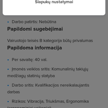
Slapukų nustatymai
Pareigos: Pagalbinis inžinerinių statinių
statybos darbininkas
Darbo patirtis: Nebūtina
Papildomi sugebėjimai
Vairuotojo teisės B kategorija būtų privalumas
Papildoma informacija
Per savaitę: 40 val.
Įmonės veiklos sritis: Komunalinių takiųjų
medžiagų statinių statyba
Darbo sritis: Kvalifikacijos nereikalaujantis
darbas
Rizikos: Vibracija, Triukšmas, Ergonomika
(ergonominiai veiksniai)