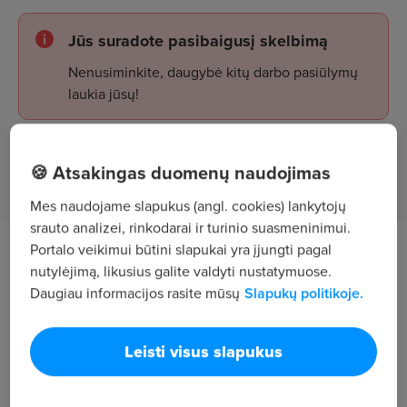
Jūs suradote pasibaigusį skelbimą
Nenusiminkite, daugybė kitų darbo pasiūlymų
laukia jūsų!
Žiūrėti skelbimus
🍪 Atsakingas duomenų naudojimas
Mes naudojame slapukus (angl. cookies) lankytojų
srauto analizei, rinkodarai ir turinio suasmeninimui.
Portalo veikimui būtini slapukai yra įjungti pagal
Darbo aprašymas
nutylėjimą, likusius galite valdyti nustatymuose.
Daugiau informacijos rasite mūsų
Slapukų politikoje.
įvairių išorės inžinerinių komunikacinių tinklų
tiesimas ir gerbūvio darbai (trinkelių klojimas).
Leisti visus slapukus
Pagalbiniai darbai.
Reikalavimai