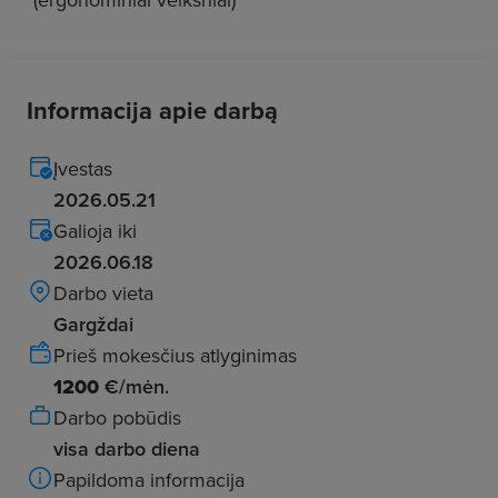
Informacija apie darbą
Įvestas
2026.05.21
Galioja iki
2026.06.18
Darbo vieta
Gargždai
Prieš mokesčius atlyginimas
1200
€/mėn.
Darbo pobūdis
visa darbo diena
Papildoma informacija