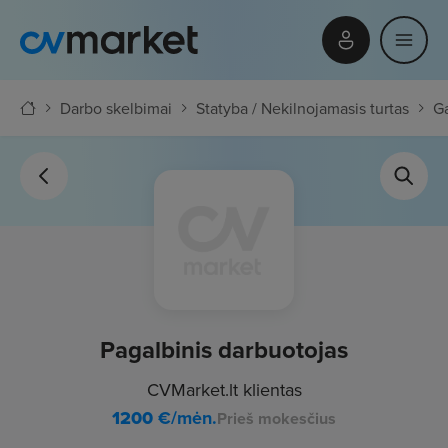
Darbo skelbimai
Statyba / Nekilnojamasis turtas
G
Pagalbinis darbuotojas
CVMarket.lt klientas
1200
€/mėn.
Prieš mokesčius