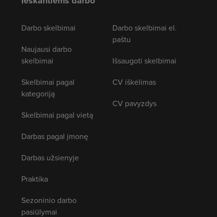
Ieškantiems darbo
Darbo skelbimai
Darbo skelbimai el.
paštu
Naujausi darbo
skelbimai
Išsaugoti skelbimai
Skelbimai pagal
CV iškėlimas
kategoriją
CV pavyzdys
Skelbimai pagal vietą
Darbas pagal įmonę
Darbas užsienyje
Praktika
Sezoninio darbo
pasiūlymai