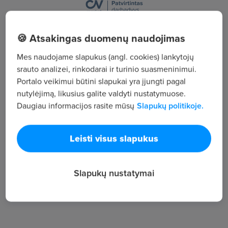
, Vilniaus
🍪 Atsakingas duomenų naudojimas
Žiūrėti visus skelbimus
Mes naudojame slapukus (angl. cookies) lankytojų
srauto analizei, rinkodarai ir turinio suasmeninimui.
Portalo veikimui būtini slapukai yra įjungti pagal
Įmonės aprašymas
nutylėjimą, likusius galite valdyti nustatymuose.
74
Daugiau informacijos rasite mūsų
Slapukų politikoje.
Darbuotojų sk.
214
Leisti visus slapukus
Peržiūros
~1 215 €
Slapukų nustatymai
Vid. atlyginimas