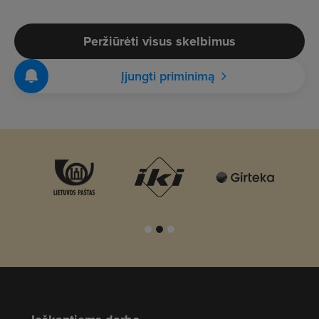
Peržiūrėti visus skelbimus
Įjungti priminimą