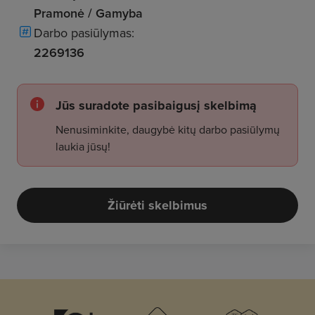
Pramonė / Gamyba
Darbo pasiūlymas:
2269136
Jūs suradote pasibaigusį skelbimą
Nenusiminkite, daugybė kitų darbo pasiūlymų
laukia jūsų!
Žiūrėti skelbimus