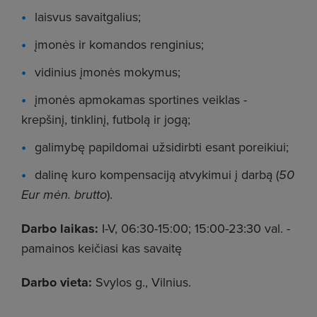
laisvus savaitgalius;
įmonės ir komandos renginius;
vidinius įmonės mokymus;
įmonės apmokamas sportines veiklas -
krepšinį, tinklinį, futbolą ir jogą;
galimybę papildomai užsidirbti esant poreikiui;
dalinę kuro kompensaciją atvykimui į darbą (
50
Eur mėn. brutto
).
Darbo laikas:
I-V, 06:30-15:00; 15:00-23:30 val. -
pamainos keičiasi kas savaitę
Darbo vieta:
Svylos g., Vilnius.