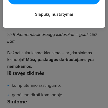
SUSISIEKIME
tel.
+370 638 66179
!
Slapukų nustatymai
___
>> Rekomenduok draugą įsidarbinti – gauk 150
Eur!
Dažnai sulaukiame klausimo – ar įdarbinimas
kainuoja?
Mūsų paslaugos darbuotojams yra
nemokamos.
Iš tavęs tikimės
kompiuterinio raštingumo;
gebėjimo dirbti komandoje.
Siūlome