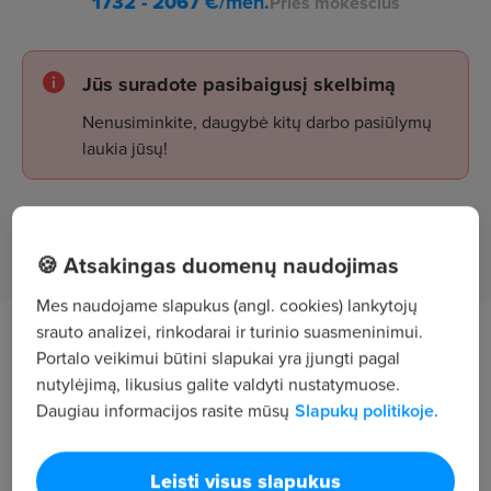
1732 - 2067
€/mėn.
Prieš mokesčius
Jūs suradote pasibaigusį skelbimą
Nenusiminkite, daugybė kitų darbo pasiūlymų
laukia jūsų!
Žiūrėti skelbimus
🍪 Atsakingas duomenų naudojimas
Mes naudojame slapukus (angl. cookies) lankytojų
srauto analizei, rinkodarai ir turinio suasmeninimui.
Tavęs laukia
Portalo veikimui būtini slapukai yra įjungti pagal
nutylėjimą, likusius galite valdyti nustatymuose.
elektronikos gaminių surinkimas;
Daugiau informacijos rasite mūsų
Slapukų politikoje.
elektronikos gaminių pakavimas;
Leisti visus slapukus
atliktų darbų suvedimas į sistemas.