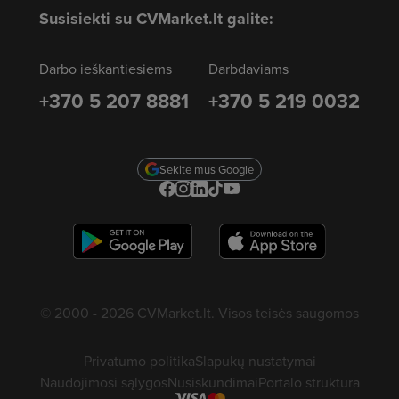
Susisiekti su CVMarket.lt galite:
Darbo ieškantiesiems
Darbdaviams
+370 5 207 8881
+370 5 219 0032
Sekite mus Google
© 2000 - 2026 CVMarket.lt. Visos teisės saugomos
Privatumo politika
Slapukų nustatymai
Naudojimosi sąlygos
Nusiskundimai
Portalo struktūra