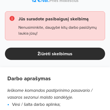
12
€/val.
Prieš mokesčius
Jūs suradote pasibaigusį skelbimą
Nenusiminkite, daugybė kitų darbo pasiūlymų
laukia jūsų!
Žiūrėti skelbimus
Darbo aprašymas
Ieškome komandos pastiprinimo pasavario /
vasaros sezonui maisto sandėlyje.
Vėsi / šalta darbo aplinka;