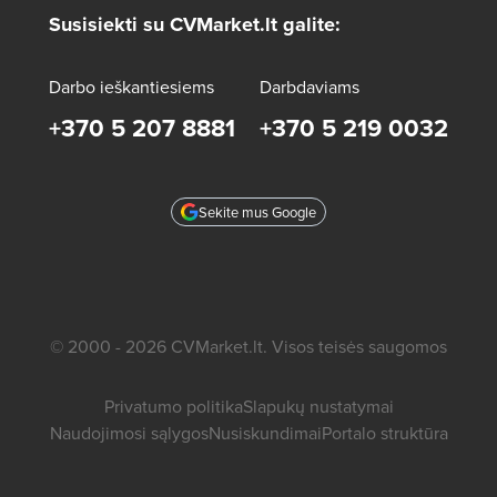
Susisiekti su CVMarket.lt galite:
Darbo ieškantiesiems
Darbdaviams
+370 5 207 8881
+370 5 219 0032
Sekite mus Google
© 2000 - 2026 CVMarket.lt. Visos teisės saugomos
Privatumo politika
Slapukų nustatymai
Naudojimosi sąlygos
Nusiskundimai
Portalo struktūra