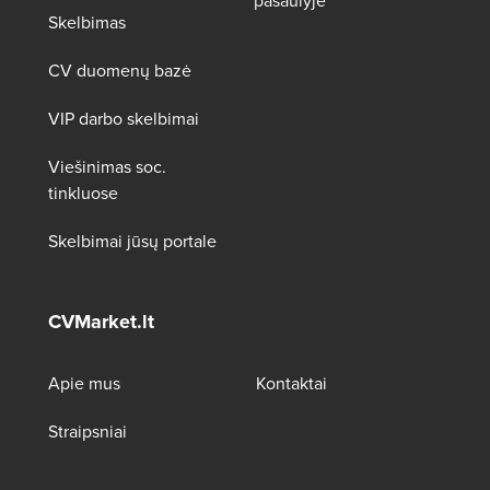
pasaulyje
Skelbimas
CV duomenų bazė
VIP darbo skelbimai
Viešinimas soc.
tinkluose
Skelbimai jūsų portale
CVMarket.lt
Apie mus
Kontaktai
Straipsniai