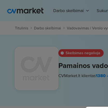
Darbo skelbimai
Sukur
Titulinis
Darbo skelbimai
Vadovavimas / Verslo v
Skelbimas negalioja
Pamainos vadova
CVMarket.lt klientas
1380 