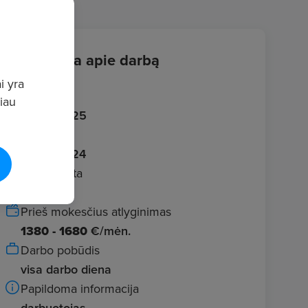
Informacija apie darbą
i yra
Įvestas
giau
2026.05.25
Galioja iki
2026.06.24
Darbo vieta
Vilnius
Prieš mokesčius atlyginimas
1380 - 1680
€/mėn.
Darbo pobūdis
visa darbo diena
Papildoma informacija
darbuotojas