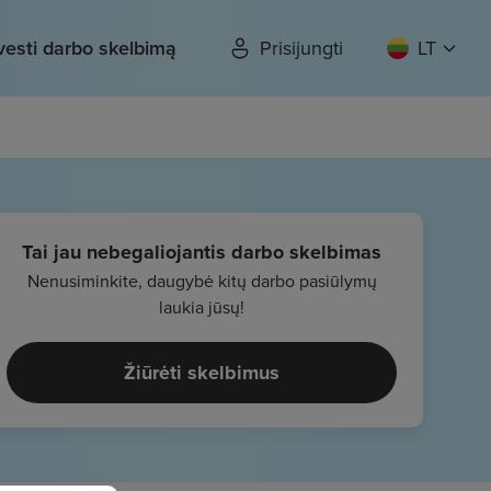
vesti darbo skelbimą
Prisijungti
LT
Tai jau nebegaliojantis darbo skelbimas
Nenusiminkite, daugybė kitų darbo pasiūlymų
laukia jūsų!
Žiūrėti skelbimus