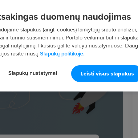
tsakingas duomenų naudojimas
ojame slapukus (angl. cookies) lankytojų srauto analizei,
ai ir turinio suasmeninimui. Portalo veikimui būtini slapuka
pagal nutylėjimą, likusius galite valdyti nustatymuose. Dau
ijos rasite mūsų
Slapukų politikoje.
Slapukų nustatymai
Leisti visus slapukus