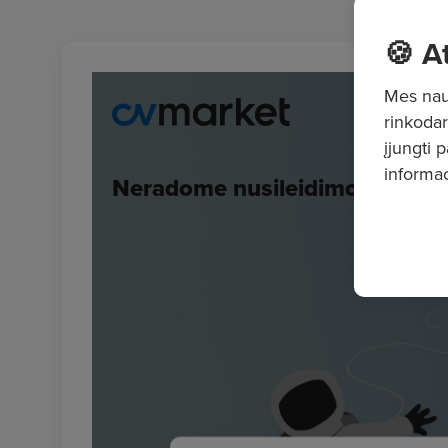
🍪 A
Mes naud
rinkodar
įjungti 
informac