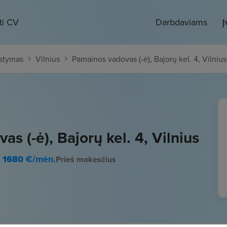
ti CV
Darbdaviams
Į
ystymas
Vilnius
Pamainos vadovas (-ė), Bajorų kel. 4, Vilnius
s (-ė), Bajorų kel. 4, Vilnius
- 1680
€/mėn.
Prieš mokesčius