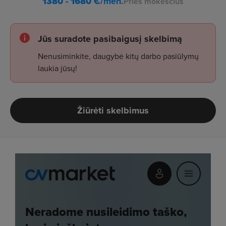
1380 - 1680
€/mėn.
Prieš mokesčius
Jūs suradote pasibaigusį skelbimą
Nenusiminkite, daugybė kitų darbo pasiūlymų
laukia jūsų!
Žiūrėti skelbimus