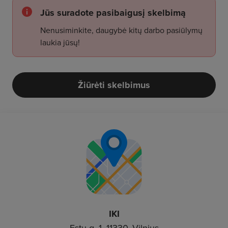
Jūs suradote pasibaigusį skelbimą
Nenusiminkite, daugybė kitų darbo pasiūlymų
laukia jūsų!
Žiūrėti skelbimus
IKI
Estu g. 1, 11330, Vilnius