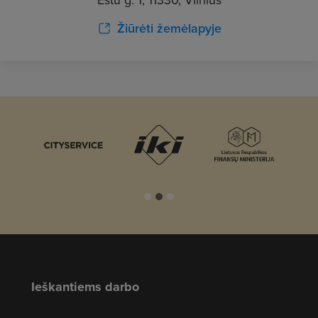
Žiūrėti žemėlapyje
Ieškantiems darbo