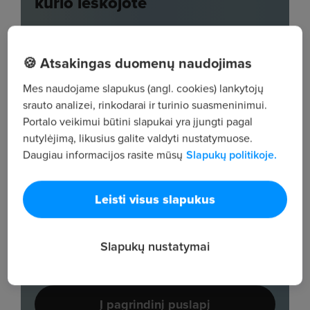
🍪 Atsakingas duomenų naudojimas
Mes naudojame slapukus (angl. cookies) lankytojų
srauto analizei, rinkodarai ir turinio suasmeninimui.
Portalo veikimui būtini slapukai yra įjungti pagal
nutylėjimą, likusius galite valdyti nustatymuose.
Daugiau informacijos rasite mūsų
Slapukų politikoje.
Leisti visus slapukus
Slapukų nustatymai