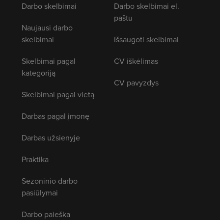
Darbo skelbimai
Darbo skelbimai el.
paštu
Naujausi darbo
skelbimai
Išsaugoti skelbimai
Skelbimai pagal
CV iškėlimas
kategoriją
CV pavyzdys
Skelbimai pagal vietą
Darbas pagal įmonę
Darbas užsienyje
Praktika
Sezoninio darbo
pasiūlymai
Darbo paieška