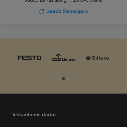
Žiūrėti žemėlapyje
Ieškantiems darbo