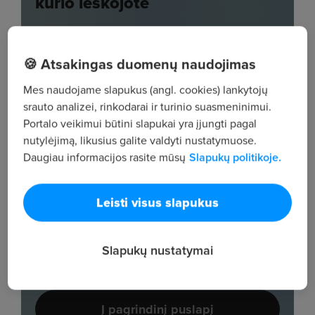
🍪 Atsakingas duomenų naudojimas
Mes naudojame slapukus (angl. cookies) lankytojų
srauto analizei, rinkodarai ir turinio suasmeninimui.
Portalo veikimui būtini slapukai yra įjungti pagal
nutylėjimą, likusius galite valdyti nustatymuose.
Daugiau informacijos rasite mūsų
Slapukų politikoje.
Leisti visus slapukus
Slapukų nustatymai