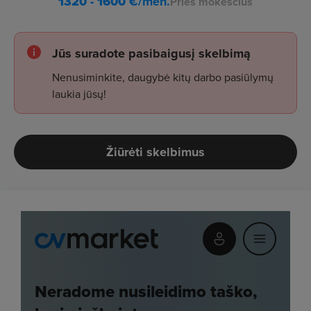
1320 - 1600
€/mėn.
Prieš mokesčius
Jūs suradote pasibaigusį skelbimą
Nenusiminkite, daugybė kitų darbo pasiūlymų
laukia jūsų!
Žiūrėti skelbimus