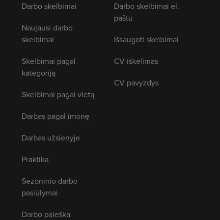
Darbo skelbimai
Darbo skelbimai el.
paštu
Naujausi darbo
skelbimai
Išsaugoti skelbimai
Skelbimai pagal
CV iškėlimas
kategoriją
CV pavyzdys
Skelbimai pagal vietą
Darbas pagal įmonę
Darbas užsienyje
Praktika
Sezoninio darbo
pasiūlymai
Darbo paieška