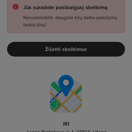
Jūs suradote pasibaigusį skelbimą
Nenusiminkite, daugybė kitų darbo pasiūlymų
laukia jūsų!
Žiūrėti skelbimus
IKI
Juozo Bartašiaus g. 1, 28194, Utena