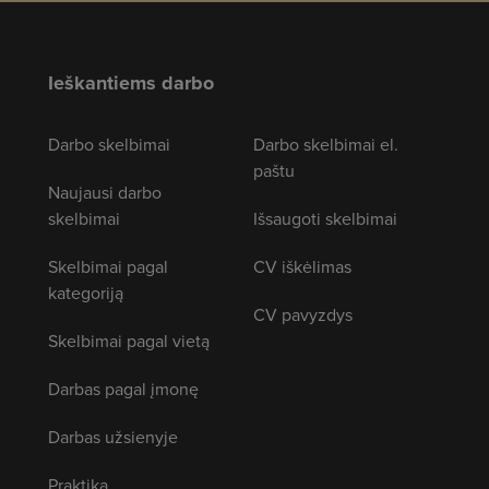
Ieškantiems darbo
Darbo skelbimai
Darbo skelbimai el.
paštu
Naujausi darbo
skelbimai
Išsaugoti skelbimai
Skelbimai pagal
CV iškėlimas
kategoriją
CV pavyzdys
Skelbimai pagal vietą
Darbas pagal įmonę
Darbas užsienyje
Praktika