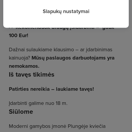
Slapukų nustatymai
________
>> Rekomenduok draugą įsidarbinti – gauk
100 Eur!
Dažnai sulaukiame klausimo – ar įdarbinimas
kainuoja?
Mūsų paslaugos darbuotojams yra
nemokamos.
Iš tavęs tikimės
Patirties nereikia – laukiame tavęs!
Įdarbinti galime nuo 18 m.
Siūlome
Moderni gamybos įmonė Plungėje kviečia