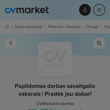
Darbo skelbimai
Pramonė / Gamyba
Plungė
Pap
Papildomas darbas savaitgalio
vakarais | Pradėk jau dabar!
CVMarket.lt klientas