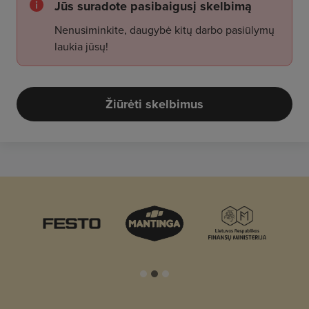
Jūs suradote pasibaigusį skelbimą
Nenusiminkite, daugybė kitų darbo pasiūlymų
laukia jūsų!
Žiūrėti skelbimus