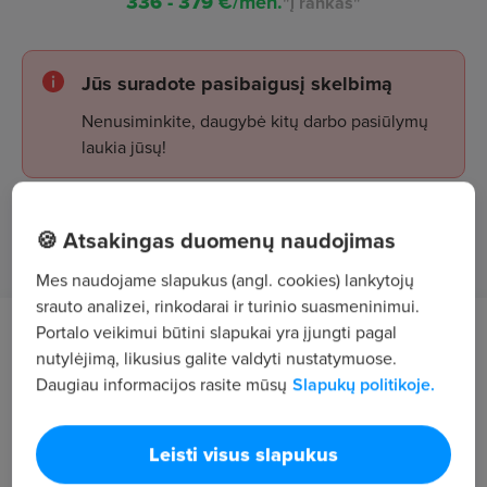
336 - 379
€/mėn.
"į rankas"
Jūs suradote pasibaigusį skelbimą
Nenusiminkite, daugybė kitų darbo pasiūlymų
laukia jūsų!
🍪 Atsakingas duomenų naudojimas
Žiūrėti skelbimus
Mes naudojame slapukus (angl. cookies) lankytojų
srauto analizei, rinkodarai ir turinio suasmeninimui.
Portalo veikimui būtini slapukai yra įjungti pagal
Tavęs laukia
nutylėjimą, likusius galite valdyti nustatymuose.
Daugiau informacijos rasite mūsų
Slapukų politikoje.
Gamybinės įrangos bei patalpų plovimas.
Sudomino? Registruokis arba susisiek su mumis
Leisti visus slapukus
tel.
+370 667 42240
.