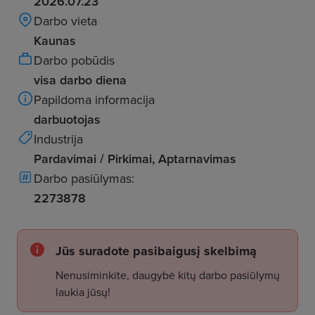
2026.07.23
Darbo vieta
Kaunas
Darbo pobūdis
visa darbo diena
Papildoma informacija
darbuotojas
Industrija
Pardavimai / Pirkimai, Aptarnavimas
Darbo pasiūlymas:
2273878
Jūs suradote pasibaigusį skelbimą
Nenusiminkite, daugybė kitų darbo pasiūlymų
laukia jūsų!