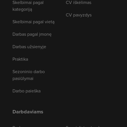
Skelbimai pagal
CV iškėlimas
kategoriją
CV pavyzdys
Skelbimai pagal vietą
Darbas pagal įmonę
Darbas užsienyje
Praktika
Sezoninio darbo
pasiūlymai
Darbo paieška
Darbdaviams