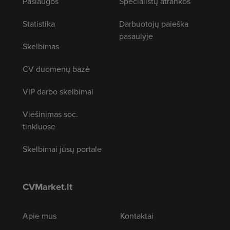
Paslaugos
Specialistų atrankos
Statistika
Darbuotojų paieška
pasaulyje
Skelbimas
CV duomenų bazė
VIP darbo skelbimai
Viešinimas soc.
tinkluose
Skelbimai jūsų portale
CVMarket.lt
Apie mus
Kontaktai