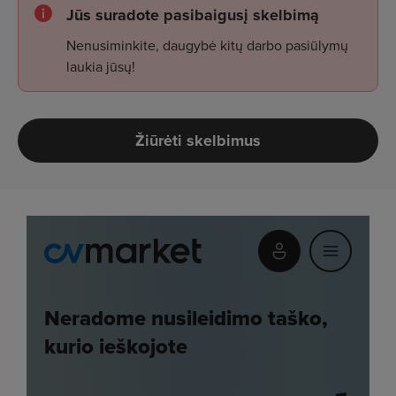
Jūs suradote pasibaigusį skelbimą
Nenusiminkite, daugybė kitų darbo pasiūlymų
laukia jūsų!
Žiūrėti skelbimus