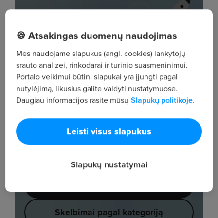
🍪 Atsakingas duomenų naudojimas
Mes naudojame slapukus (angl. cookies) lankytojų
srauto analizei, rinkodarai ir turinio suasmeninimui.
Portalo veikimui būtini slapukai yra įjungti pagal
nutylėjimą, likusius galite valdyti nustatymuose.
Daugiau informacijos rasite mūsų
Slapukų politikoje.
Leisti visus slapukus
Slapukų nustatymai