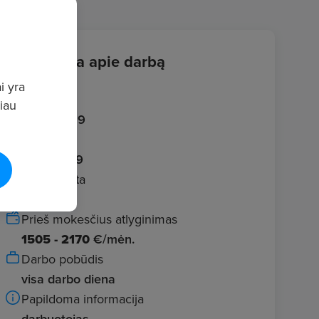
Informacija apie darbą
i yra
Įvestas
giau
2026.06.19
Galioja iki
2026.07.19
Darbo vieta
Garliava
Prieš mokesčius atlyginimas
1505 - 2170
€/mėn.
Darbo pobūdis
visa darbo diena
Papildoma informacija
darbuotojas