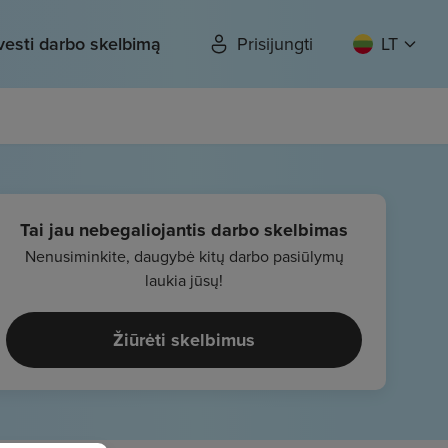
vesti darbo skelbimą
Prisijungti
LT
Tai jau nebegaliojantis darbo skelbimas
Nenusiminkite, daugybė kitų darbo pasiūlymų
laukia jūsų!
Žiūrėti skelbimus