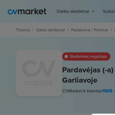
Darbo skelbimai
Sukur
Titulinis
Darbo skelbimai
Pardavimai / Pirkimai
Skelbimas negalioja
Pardavėjas (-a
Garliavoje
CVMarket.lt klientas
1505 