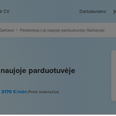
ti CV
Darbdaviams
Į
Garliava
Pardavėjas (-a) naujoje parduotuvėje Garliavoje
) naujoje parduotuvėje
- 2170
€/mėn.
Prieš mokesčius