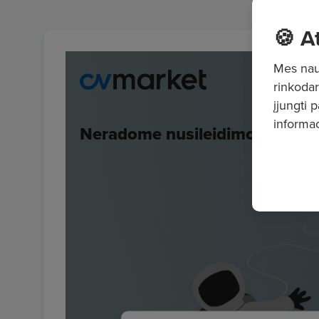
🍪 A
Mes naud
rinkodar
įjungti 
informac