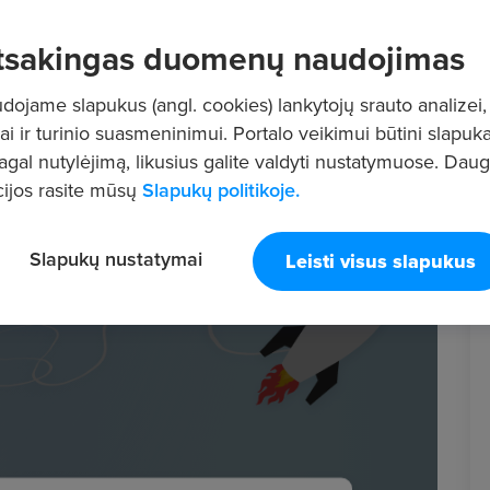
tsakingas duomenų naudojimas
ojame slapukus (angl. cookies) lankytojų srauto analizei,
ai ir turinio suasmeninimui. Portalo veikimui būtini slapuka
pagal nutylėjimą, likusius galite valdyti nustatymuose. Dau
ijos rasite mūsų
Slapukų politikoje.
Slapukų nustatymai
Leisti visus slapukus