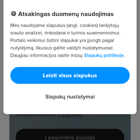
🍪 Atsakingas duomenų naudojimas
Mes naudojame slapukus (angl. cookies) lankytojų
srauto analizei, rinkodarai ir turinio suasmeninimui.
Portalo veikimui būtini slapukai yra įjungti pagal
nutylėjimą, likusius galite valdyti nustatymuose.
Daugiau informacijos rasite mūsų
Slapukų politikoje.
Leisti visus slapukus
Slapukų nustatymai