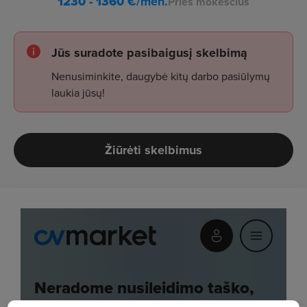
1230 - 1360
€/mėn.
Prieš mokesčius
Jūs suradote pasibaigusį skelbimą
Nenusiminkite, daugybė kitų darbo pasiūlymų
laukia jūsų!
Žiūrėti skelbimus