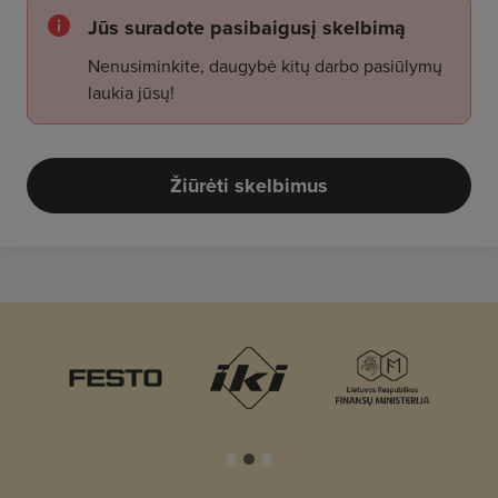
Jūs suradote pasibaigusį skelbimą
Nenusiminkite, daugybė kitų darbo pasiūlymų
laukia jūsų!
Žiūrėti skelbimus