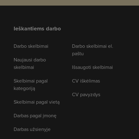
Ieškantiems darbo
Darbo skelbimai
Darbo skelbimai el.
paštu
Naujausi darbo
skelbimai
Išsaugoti skelbimai
Skelbimai pagal
CV iškėlimas
kategoriją
CV pavyzdys
Skelbimai pagal vietą
Darbas pagal įmonę
Darbas užsienyje