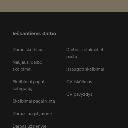
Ieškantiems darbo
Darbo skelbimai
Darbo skelbimai el.
paštu
Naujausi darbo
skelbimai
Išsaugoti skelbimai
Skelbimai pagal
CV iškėlimas
kategoriją
CV pavyzdys
Skelbimai pagal vietą
Darbas pagal įmonę
Darbas užsienyje