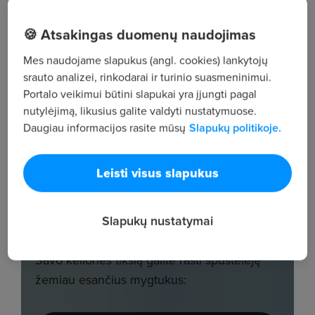
🍪 Atsakingas duomenų naudojimas
Mes naudojame slapukus (angl. cookies) lankytojų
srauto analizei, rinkodarai ir turinio suasmeninimui.
Portalo veikimui būtini slapukai yra įjungti pagal
nutylėjimą, likusius galite valdyti nustatymuose.
Daugiau informacijos rasite mūsų
Slapukų politikoje.
Leisti visus slapukus
Slapukų nustatymai