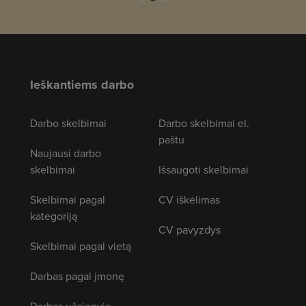
Ieškantiems darbo
Darbo skelbimai
Darbo skelbimai el.
paštu
Naujausi darbo
skelbimai
Išsaugoti skelbimai
Skelbimai pagal
CV iškėlimas
kategoriją
CV pavyzdys
Skelbimai pagal vietą
Darbas pagal įmonę