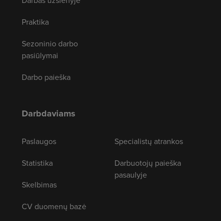
Darbas užsienyje
Praktika
Sezoninio darbo
pasiūlymai
Darbo paieška
Darbdaviams
Paslaugos
Specialistų atrankos
Statistika
Darbuotojų paieška
pasaulyje
Skelbimas
CV duomenų bazė