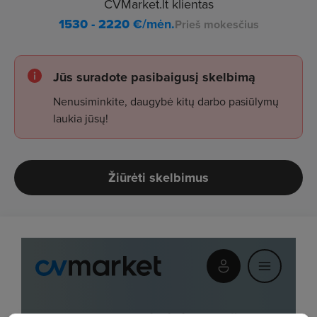
CVMarket.lt klientas
1530 - 2220
€/mėn.
Prieš mokesčius
Jūs suradote pasibaigusį skelbimą
Nenusiminkite, daugybė kitų darbo pasiūlymų
laukia jūsų!
Žiūrėti skelbimus