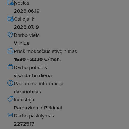
Įvestas
2026.06.19
Galioja iki
2026.07.19
Darbo vieta
Vilnius
Prieš mokesčius atlyginimas
1530 - 2220
€/mėn.
Darbo pobūdis
visa darbo diena
Papildoma informacija
darbuotojas
Industrija
Pardavimai / Pirkimai
Darbo pasiūlymas:
2272517