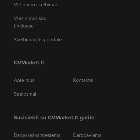
VIP darbo skelbimai
Viešinimas soc.
tinkluose
Skelbimai jūsų portale
CVMarket.lt
Apie mus
Kontaktai
Straipsniai
Susisiekti su CVMarket.lt galite:
Darbo ieškantiesiems
Darbdaviams