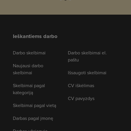
Ieškantiems darbo
Darbo skelbimai
Darbo skelbimai el.
paštu
Naujausi darbo
skelbimai
Išsaugoti skelbimai
Skelbimai pagal
CV iškėlimas
kategoriją
CV pavyzdys
Skelbimai pagal vietą
Darbas pagal įmonę