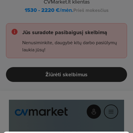
CVMarket.lt klientas
1530 - 2220
€/mėn.
Prieš mokesčius
Jūs suradote pasibaigusį skelbimą
Nenusiminkite, daugybė kitų darbo pasiūlymų
laukia jūsų!
Žiūrėti skelbimus