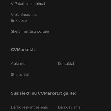
VIP darbo skelbimai
Viešinimas soc.
tinkluose
Skelbimai jūsų portale
CVMarket.lt
Apie mus
Kontaktai
Straipsniai
Susisiekti su CVMarket.lt galite:
Darbo ieškantiesiems
Darbdaviams