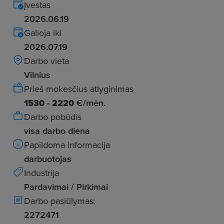
Įvestas
2026.06.19
Galioja iki
2026.07.19
Darbo vieta
Vilnius
Prieš mokesčius atlyginimas
1530 - 2220
€/mėn.
Darbo pobūdis
visa darbo diena
Papildoma informacija
darbuotojas
Industrija
Pardavimai / Pirkimai
Darbo pasiūlymas:
2272471