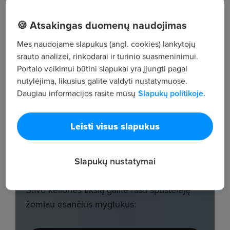
🍪 Atsakingas duomenų naudojimas
Mes naudojame slapukus (angl. cookies) lankytojų
srauto analizei, rinkodarai ir turinio suasmeninimui.
Portalo veikimui būtini slapukai yra įjungti pagal
nutylėjimą, likusius galite valdyti nustatymuose.
Daugiau informacijos rasite mūsų
Slapukų politikoje.
Leisti visus slapukus
Slapukų nustatymai