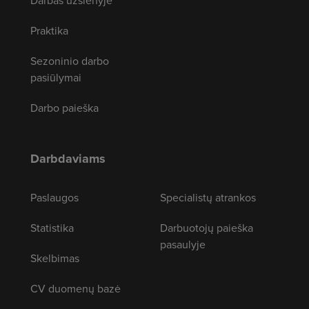
Darbas užsienyje
Praktika
Sezoninio darbo
pasiūlymai
Darbo paieška
Darbdaviams
Paslaugos
Specialistų atrankos
Statistika
Darbuotojų paieška
pasaulyje
Skelbimas
CV duomenų bazė