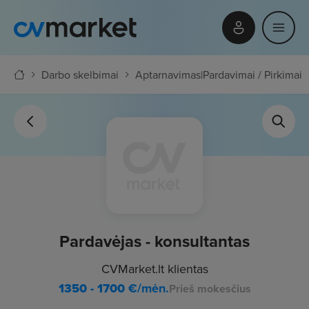
Darbo skelbimai
Aptarnavimas
|
Pardavimai / Pirkimai
Pardavėjas - konsultantas
CVMarket.lt klientas
1350 - 1700
€/mėn.
Prieš mokesčius