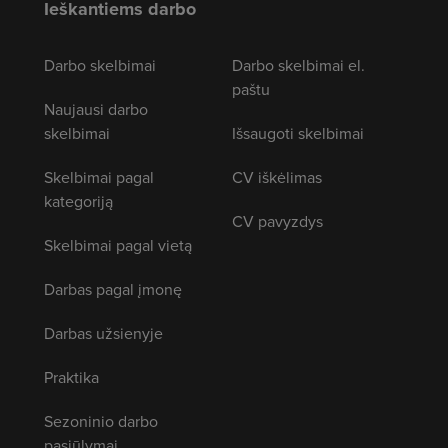
Ieškantiems darbo
Darbo skelbimai
Darbo skelbimai el.
paštu
Naujausi darbo
skelbimai
Išsaugoti skelbimai
Skelbimai pagal
CV iškėlimas
kategoriją
CV pavyzdys
Skelbimai pagal vietą
Darbas pagal įmonę
Darbas užsienyje
Praktika
Sezoninio darbo
pasiūlymai