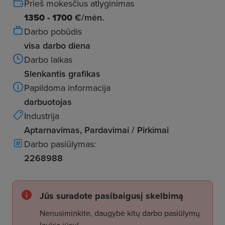
Prieš mokesčius atlyginimas
1350 - 1700
€/mėn.
Darbo pobūdis
visa darbo diena
Darbo laikas
Slenkantis grafikas
Papildoma informacija
darbuotojas
Industrija
Aptarnavimas, Pardavimai / Pirkimai
Darbo pasiūlymas:
2268988
Jūs suradote pasibaigusį skelbimą
Nenusiminkite, daugybė kitų darbo pasiūlymų