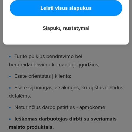
Leisti visus slapukus
prekybos salėje (kainų keitimas, galiojimų
sekimas, kt.), mokysimės, skanausime gerą
maistą, daug bendrausime ir spinduliuosime gera
Slapukų nustatymai
nuotaika bei energija.
Tikime, kad Jūs:
Turite puikius bendravimo bei
bendradarbiavimo komandoje įgūdžius;
Esate orientatas į klientą;
Esate sąžiningas, atsakingas, kruopštus ir atidus
detalėms.
Neturinčius darbo patirties - apmokome
Ieškomas darbuotojas dirbti su sveriamais
maisto produktais.