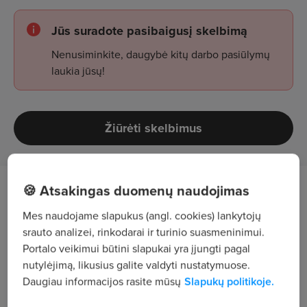
Jūs suradote pasibaigusį skelbimą
Nenusiminkite, daugybė kitų darbo pasiūlymų
laukia jūsų!
Žiūrėti skelbimus
🍪 Atsakingas duomenų naudojimas
Tapkite mūsų komandos dalimi!
Mes naudojame slapukus (angl. cookies) lankytojų
Parduotuvėje "Assorti by Livin" mes profesionaliai
srauto analizei, rinkodarai ir turinio suasmeninimui.
ir nuoširdžiai aptarnausime klientus, rūpinsimės
Portalo veikimui būtini slapukai yra įjungti pagal
nutylėjimą, likusius galite valdyti nustatymuose.
prekių pateikimu ir teisingos informacijos apie
Daugiau informacijos rasite mūsų
Slapukų politikoje.
prekes suteikimu klientui, dirbsime prie kasos,
patraukliai išdėliosime prekes, palaikysime tvarką