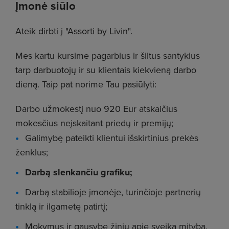
Įmonė siūlo
Ateik dirbti į "Assorti by Livin".
Mes kartu kursime pagarbius ir šiltus santykius
tarp darbuotojų ir su klientais kiekvieną darbo
dieną. Taip pat norime Tau pasiūlyti:
Darbo užmokestį nuo 920 Eur atskaičius
mokesčius neįskaitant priedų ir premijų;
Galimybę pateikti klientui išskirtinius prekės
ženklus;
Darbą slenkančiu grafiku;
Darbą stabilioje įmonėje, turinčioje partnerių
tinklą ir ilgametę patirtį;
Mokymus ir gausybę žinių apie sveiką mitybą,