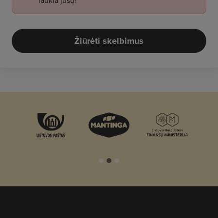
laukia jūsų!
Žiūrėti skelbimus