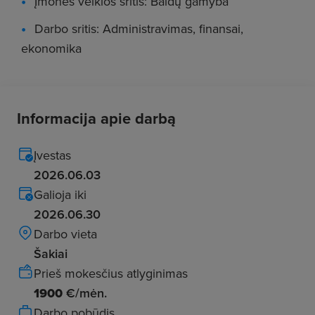
Įmonės veiklos sritis: Baldų gamyba
Darbo sritis: Administravimas, finansai,
ekonomika
Informacija apie darbą
Įvestas
2026.06.03
Galioja iki
2026.06.30
Darbo vieta
Šakiai
Prieš mokesčius atlyginimas
1900
€/mėn.
Darbo pobūdis