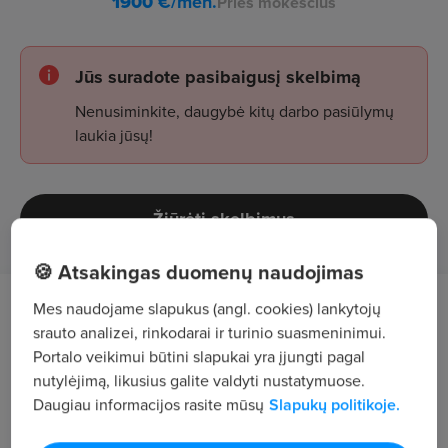
1900
€/mėn.
Prieš mokesčius
Jūs suradote pasibaigusį skelbimą
Nenusiminkite, daugybė kitų darbo pasiūlymų
laukia jūsų!
Žiūrėti skelbimus
🍪 Atsakingas duomenų naudojimas
Mes naudojame slapukus (angl. cookies) lankytojų
Darbo aprašymas
srauto analizei, rinkodarai ir turinio suasmeninimui.
Portalo veikimui būtini slapukai yra įjungti pagal
Ieškome imlaus ir perspektyvaus
nutylėjimą, likusius galite valdyti nustatymuose.
administratoriaus, norinčio tobulėti. Siūlome
Daugiau informacijos rasite mūsų
Slapukų politikoje.
puikias karjeros galimybes ir gebėjimus atitinkantį