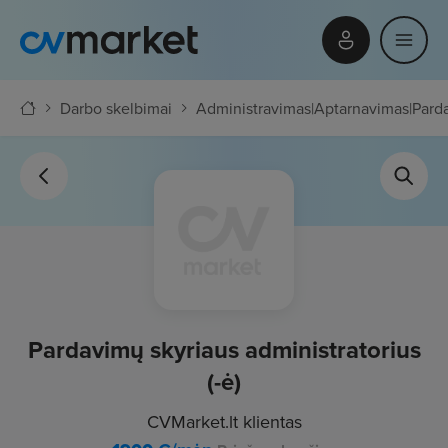
Darbo skelbimai
Administravimas
|
Aptarnavimas
|
Parda
Pardavimų skyriaus administratorius
(-ė)
CVMarket.lt klientas