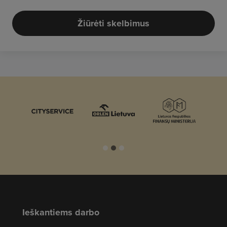
Žiūrėti skelbimus
Ieškantiems darbo