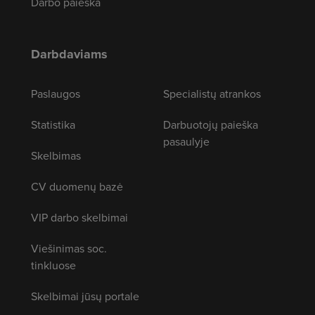
Darbo paieška
Darbdaviams
Paslaugos
Specialistų atrankos
Statistika
Darbuotojų paieška
pasaulyje
Skelbimas
CV duomenų bazė
VIP darbo skelbimai
Viešinimas soc.
tinkluose
Skelbimai jūsų portale