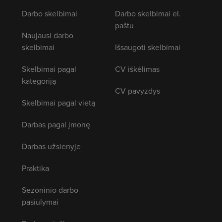
Darbo skelbimai
Darbo skelbimai el.
paštu
Naujausi darbo
skelbimai
Išsaugoti skelbimai
Skelbimai pagal
CV iškėlimas
kategoriją
CV pavyzdys
Skelbimai pagal vietą
Darbas pagal įmonę
Darbas užsienyje
Praktika
Sezoninio darbo
pasiūlymai