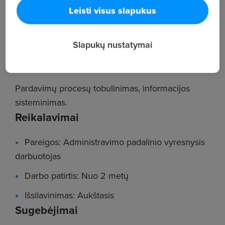
atlygį.
Leisti visus slapukus
Pardavimo dokumentų administravimas. Ataskaitų
rengimas.
Slapukų nustatymai
Projektų administravimas.
Pardavimų procesų tobulinimas, informacijos
sisteminimas.
Reikalavimai
Pareigos: Administravimo padalinio vyresnysis
darbuotojas
Darbo patirtis: Nuo 2 metų
Išsilavinimas: Aukštasis
Sugebėjimai