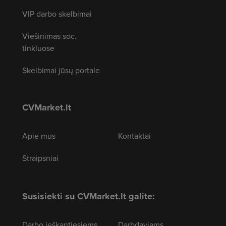
VIP darbo skelbimai
Viešinimas soc.
tinkluose
Skelbimai jūsų portale
CVMarket.lt
Apie mus
Kontaktai
Straipsniai
Susisiekti su CVMarket.lt galite:
Darbo ieškantiesiems
Darbdaviams