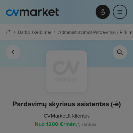
Darbo skelbimai
Administravimas
|
Pardavimai / Pirkim
Pardavimų skyriaus asistentas (-ė)
CVMarket.lt klientas
Nuo
1200
€/mėn.
"į rankas"