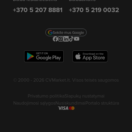
+370 5 207 8881
+370 5 219 0032
Sekite mus Google
© 2000 - 2026 CVMarket.lt. Visos teisės saugomos
Privatumo politika
Slapukų nustatymai
Naudojimosi sąlygos
Nusiskundimai
Portalo struktūra