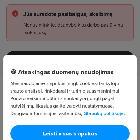
Jūs suradote pasibaigusį skelbimą
Nenusiminkite, daugybė kitų darbo pasiūlymų
laukia jūsų!
Žiūrėti skelbimus
🍪 Atsakingas duomenų naudojimas
Mes naudojame slapukus (angl. cookies) lankytojų
UAB „Galantas“ kviečia prisijungti prie komandos
srauto analizei, rinkodarai ir turinio suasmeninimui.
motyvuotą ir komunikabilų pardavimų skyriaus
Portalo veikimui būtini slapukai yra įjungti pagal
nutylėjimą, likusius galite valdyti nustatymuose.
asistentą (-ę) darbui statybų sektoriuje.
Daugiau informacijos rasite mūsų
Slapukų politikoje.
Darbo pobūdis:
Naujų klientų paieška ir pritraukimas B2B
Leisti visus slapukus