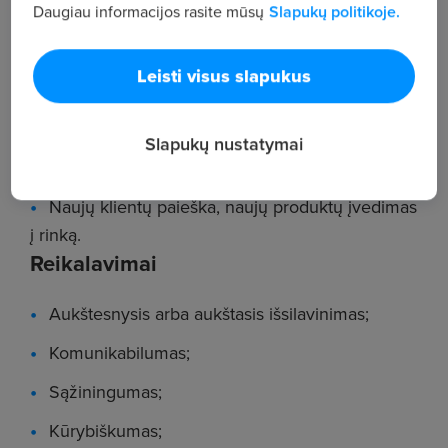
Daugiau informacijos rasite mūsų
Slapukų politikoje.
teikimas;
Kainų kontrolė;
Leisti visus slapukus
Problemų sprendimas;
Prekių tiekimo klientams planavimas,
Slapukų nustatymai
pardavimo planų vykdymas;
Naujų klientų paieška, naujų produktų įvedimas
į rinką.
Reikalavimai
Aukštesnysis arba aukštasis išsilavinimas;
Komunikabilumas;
Sąžiningumas;
Kūrybiškumas;