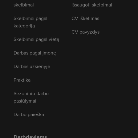
skelbimai
Išsaugoti skelbimai
Skelbimai pagal
CV iškėlimas
kategoriją
CV pavyzdys
Skelbimai pagal vietą
Darbas pagal įmonę
Darbas užsienyje
Praktika
Sezoninio darbo
pasiūlymai
Darbo paieška
Darbdaviams