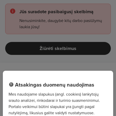
Jūs suradote pasibaigusį skelbimą
Nenusiminkite, daugybė kitų darbo pasiūlymų
laukia jūsų!
Žiūrėti skelbimus
Darbo aprašymas
🍪 Atsakingas duomenų naudojimas
Esamų ir naujų klientų priežiūra;
Mes naudojame slapukus (angl. cookies) lankytojų
Ilgalaikio bendradarbiavimo su jais palaikymas,
srauto analizei, rinkodarai ir turinio suasmeninimui.
klientų lankymas;
Portalo veikimui būtini slapukai yra įjungti pagal
nutylėjimą, likusius galite valdyti nustatymuose.
Sutarčių sudarymas ir priežiūra, pasiūlymų