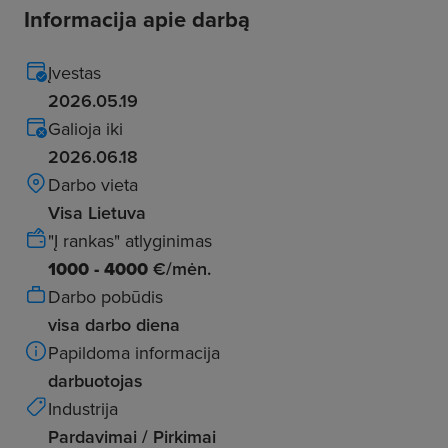
Informacija apie darbą
Įvestas
2026.05.19
Galioja iki
2026.06.18
Darbo vieta
Visa Lietuva
"Į rankas" atlyginimas
1000 - 4000
€/mėn.
Darbo pobūdis
visa darbo diena
Papildoma informacija
darbuotojas
Industrija
Pardavimai / Pirkimai