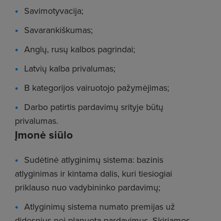
Savimotyvacija;
Savarankiškumas;
Anglų, rusų kalbos pagrindai;
Latvių kalba privalumas;
B kategorijos vairuotojo pažymėjimas;
Darbo patirtis pardavimų srityje būtų
privalumas.
Įmonė siūlo
Sudėtinė atlyginimų sistema: bazinis
atlyginimas ir kintama dalis, kuri tiesiogiai
priklauso nuo vadybininko pardavimų;
Atlyginimų sistema numato premijas už
didesnius nei planuota pardavimus. Skiriamos