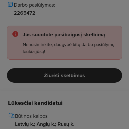
Darbo pasiūlymas:
2265472
Jūs suradote pasibaigusį skelbimą
Nenusiminkite, daugybė kitų darbo pasiūlymų
laukia jūsų!
Žiūrėti skelbimus
Lūkesčiai kandidatui
Būtinos kalbos
Latvių k.; Anglų k.; Rusų k.