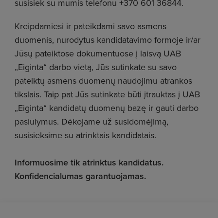
susisiek su mumis telefonu +370 601 36844.
Kreipdamiesi ir pateikdami savo asmens
duomenis, nurodytus kandidatavimo formoje ir/ar
Jūsų pateiktose dokumentuose į laisvą UAB
„Eiginta“ darbo vietą, Jūs sutinkate su savo
pateiktų asmens duomenų naudojimu atrankos
tikslais. Taip pat Jūs sutinkate būti įtrauktas į UAB
„Eiginta“ kandidatų duomenų bazę ir gauti darbo
pasiūlymus. Dėkojame už susidomėjimą,
susisieksime su atrinktais kandidatais.
Informuosime tik atrinktus kandidatus.
Konfidencialumas garantuojamas.