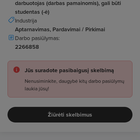
darbuotojas (darbas pamainomis), gali būti
studentas (-ė)
Industrija
Aptarnavimas, Pardavimai / Pirkimai
Darbo pasiūlymas:
2266858
Jūs suradote pasibaigusį skelbimą
Nenusiminkite, daugybė kitų darbo pasiūlymų
laukia jūsų!
Žiūrėti skelbimus