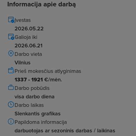
Informacija apie darbą
Įvestas
2026.05.22
Galioja iki
2026.06.21
Darbo vieta
Vilnius
Prieš mokesčius atlyginimas
1337 - 1921
€/mėn.
Darbo pobūdis
visa darbo diena
Darbo laikas
Slenkantis grafikas
Papildoma informacija
darbuotojas ar sezoninis darbas / laikinas