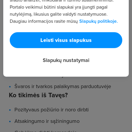
Portalo veikimui būtini slapukai yra įjungti pagal
nutylėjimą, likusius galite valdyti nustatymuose.
Malonus klientų aptarnavimas
Daugiau informacijos rasite mūsų
Slapukų politikoje.
Lentynų pildymas prekėmis laikantis įmonės
nustatytų standartų
Leisti visus slapukus
Darbas su kasos aparatu – viską išmoksi su
mūsų pagalba nuo pirmos dienos
Slapukų nustatymai
Taromato priežiūra – paprasta užduotis, kuriai
suteiksime aiškius mokymus.
Švaros ir tvarkos palaikymas parduotuvėje
Ko tikimės iš Tavęs?
Pozityvaus požiūrio ir noro dirbti
Atsakingumo ir sąžiningumo