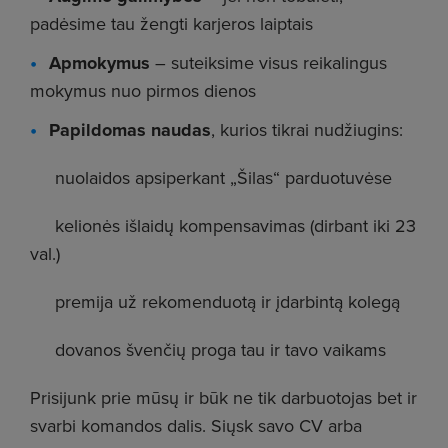
padėsime tau žengti karjeros laiptais
Apmokymus
– suteiksime visus reikalingus
mokymus nuo pirmos dienos
Papildomas naudas
, kurios tikrai nudžiugins:
nuolaidos apsiperkant „Šilas“ parduotuvėse
kelionės išlaidų kompensavimas (dirbant iki 23
val.)
premija už rekomenduotą ir įdarbintą kolegą
dovanos švenčių proga tau ir tavo vaikams
Prisijunk prie mūsų ir būk ne tik darbuotojas bet ir
svarbi komandos dalis. Siųsk savo CV arba