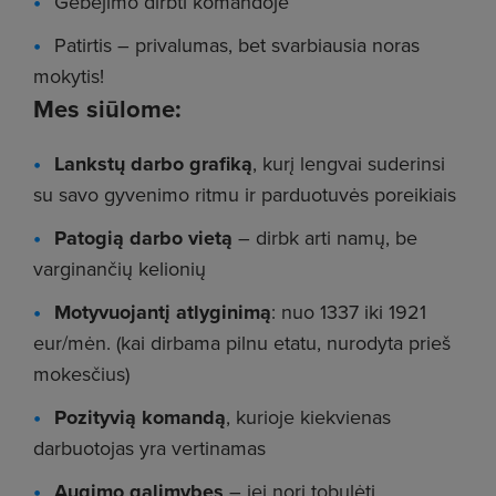
Gebėjimo dirbti komandoje
Patirtis – privalumas, bet svarbiausia noras
mokytis!
Mes siūlome:
Lankstų darbo grafiką
, kurį lengvai suderinsi
su savo gyvenimo ritmu ir parduotuvės poreikiais
Patogią darbo vietą
– dirbk arti namų, be
varginančių kelionių
Motyvuojantį atlyginimą
: nuo 1337 iki 1921
eur/mėn. (kai dirbama pilnu etatu, nurodyta prieš
mokesčius)
Pozityvią komandą
, kurioje kiekvienas
darbuotojas yra vertinamas
Augimo galimybes
– jei nori tobulėti,