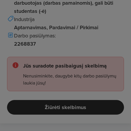
darbuotojas (darbas pamainomis), gali būti
studentas (-ė)
Industrija
Aptarnavimas, Pardavimai / Pirkimai
Darbo pasiūlymas:
2268837
Jūs suradote pasibaigusį skelbimą
Nenusiminkite, daugybė kitų darbo pasiūlymų
laukia jūsų!
Žiūrėti skelbimus