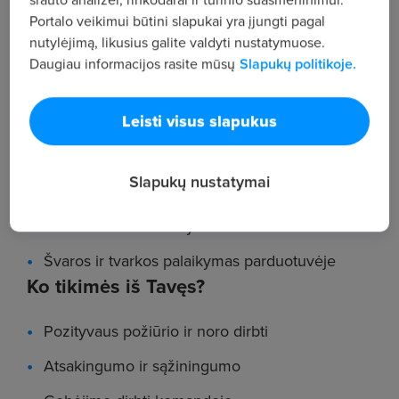
Portalo veikimui būtini slapukai yra įjungti pagal
nutylėjimą, likusius galite valdyti nustatymuose.
Malonus klientų aptarnavimas
Daugiau informacijos rasite mūsų
Slapukų politikoje.
Lentynų pildymas prekėmis laikantis įmonės
nustatytų standartų
Leisti visus slapukus
Darbas su kasos aparatu – viską išmoksi su
mūsų pagalba nuo pirmos dienos
Slapukų nustatymai
Taromato priežiūra – paprasta užduotis, kuriai
suteiksime aiškius mokymus.
Švaros ir tvarkos palaikymas parduotuvėje
Ko tikimės iš Tavęs?
Pozityvaus požiūrio ir noro dirbti
Atsakingumo ir sąžiningumo