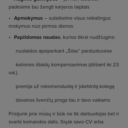
padėsime tau žengti karjeros laiptais
Apmokymus
– suteiksime visus reikalingus
mokymus nuo pirmos dienos
Papildomas naudas
, kurios tikrai nudžiugins:
nuolaidos apsiperkant „Šilas“ parduotuvėse
kelionės išlaidų kompensavimas (dirbant iki 23
val.)
premija už rekomenduotą ir įdarbintą kolegą
dovanos švenčių proga tau ir tavo vaikams
Prisijunk prie mūsų ir būk ne tik darbuotojas bet ir
svarbi komandos dalis. Siųsk savo CV arba