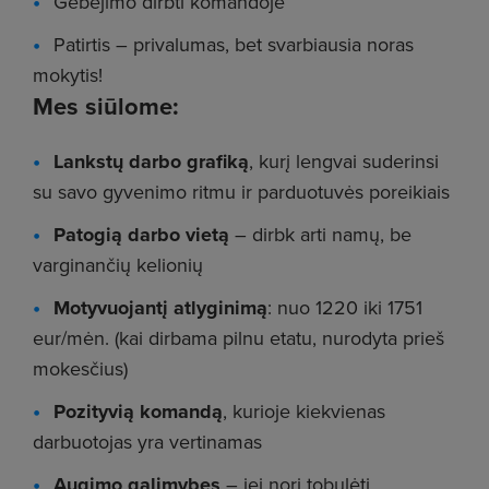
Gebėjimo dirbti komandoje
Patirtis – privalumas, bet svarbiausia noras
mokytis!
Mes siūlome:
Lankstų darbo grafiką
, kurį lengvai suderinsi
su savo gyvenimo ritmu ir parduotuvės poreikiais
Patogią darbo vietą
– dirbk arti namų, be
varginančių kelionių
Motyvuojantį atlyginimą
: nuo 1220 iki 1751
eur/mėn. (kai dirbama pilnu etatu, nurodyta prieš
mokesčius)
Pozityvią komandą
, kurioje kiekvienas
darbuotojas yra vertinamas
Augimo galimybes
– jei nori tobulėti,