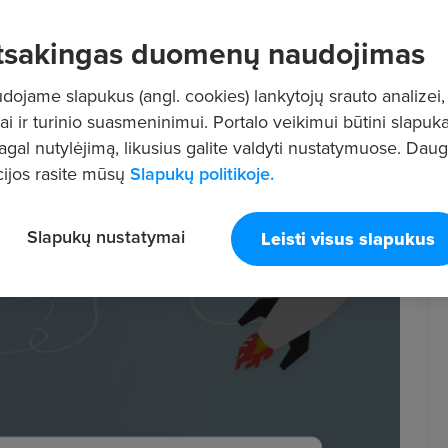
tsakingas duomenų naudojimas
ojame slapukus (angl. cookies) lankytojų srauto analizei,
ai ir turinio suasmeninimui. Portalo veikimui būtini slapuka
pagal nutylėjimą, likusius galite valdyti nustatymuose. Dau
ijos rasite mūsų
Slapukų politikoje.
Slapukų nustatymai
Leisti visus slapukus