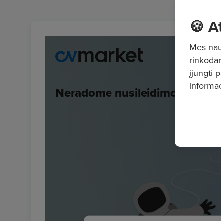
🍪 A
Mes naud
rinkodar
įjungti 
informac