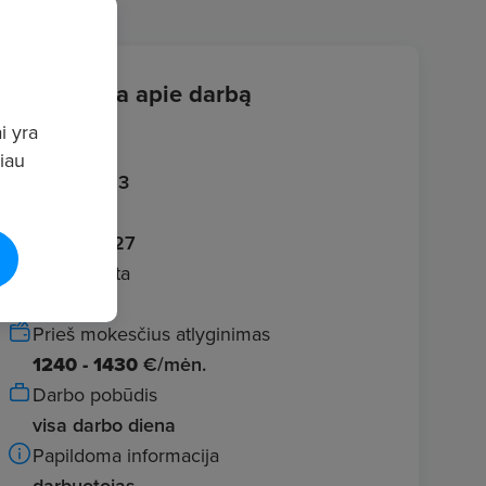
Informacija apie darbą
i yra
Įvestas
giau
2026.06.13
Galioja iki
2026.06.27
Darbo vieta
Vilnius
Prieš mokesčius atlyginimas
1240 - 1430
€/mėn.
Darbo pobūdis
visa darbo diena
Papildoma informacija
darbuotojas