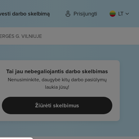
vesti darbo skelbimą
Prisijungti
LT
RGĖS G. VILNIUJE
Tai jau nebegaliojantis darbo skelbimas
Nenusiminkite, daugybė kitų darbo pasiūlymų
laukia jūsų!
Žiūrėti skelbimus