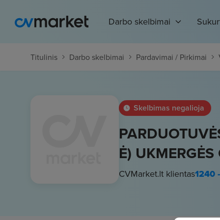
Darbo skelbimai
Sukur
Titulinis
Darbo skelbimai
Pardavimai / Pirkimai
Skelbimas negalioja
PARDUOTUVĖS
Ė) UKMERGĖS 
CVMarket.lt klientas
1240 