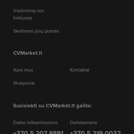
Viešinimas soc.
tinkluose
Skelbimai jūsų portale
CVMarket.lt
Apie mus
Kontaktai
Straipsniai
Susisiekti su CVMarket.lt galite:
Darbo ieškantiesiems
Darbdaviams
+370 5 207 8881
+370 5 219 0032