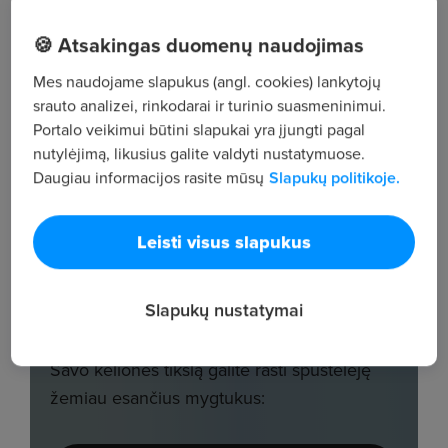
🍪 Atsakingas duomenų naudojimas
Mes naudojame slapukus (angl. cookies) lankytojų
srauto analizei, rinkodarai ir turinio suasmeninimui.
Portalo veikimui būtini slapukai yra įjungti pagal
nutylėjimą, likusius galite valdyti nustatymuose.
Daugiau informacijos rasite mūsų
Slapukų politikoje.
Leisti visus slapukus
Slapukų nustatymai