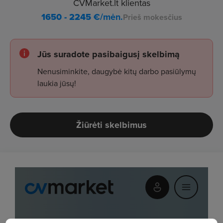
CVMarket.lt klientas
1650 - 2245
€/mėn.
Prieš mokesčius
Jūs suradote pasibaigusį skelbimą
Nenusiminkite, daugybė kitų darbo pasiūlymų
laukia jūsų!
Žiūrėti skelbimus