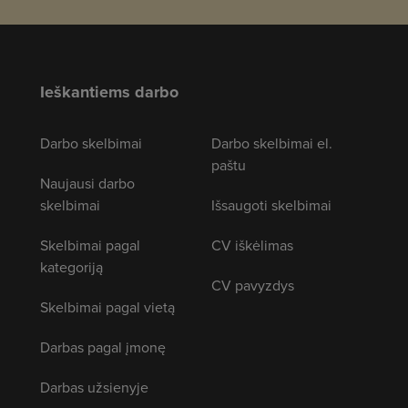
Ieškantiems darbo
Darbo skelbimai
Darbo skelbimai el.
paštu
Naujausi darbo
skelbimai
Išsaugoti skelbimai
Skelbimai pagal
CV iškėlimas
kategoriją
CV pavyzdys
Skelbimai pagal vietą
Darbas pagal įmonę
Darbas užsienyje