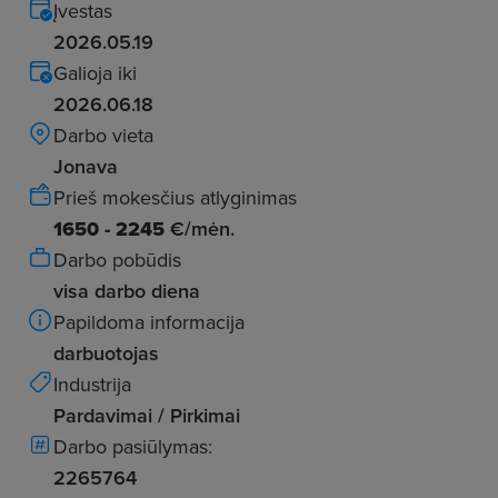
Įvestas
2026.05.19
Galioja iki
2026.06.18
Darbo vieta
Jonava
Prieš mokesčius atlyginimas
1650 - 2245
€/mėn.
Darbo pobūdis
visa darbo diena
Papildoma informacija
darbuotojas
Industrija
Pardavimai / Pirkimai
Darbo pasiūlymas:
2265764