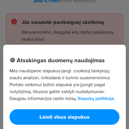
300
€/mėn.
Prieš mokesčius
Jūs suradote pasibaigusį skelbimą
Nenusiminkite, daugybė kitų darbo pasiūlymų
laukia jūsų!
🍪 Atsakingas duomenų naudojimas
Žiūrėti skelbimus
Mes naudojame slapukus (angl. cookies) lankytojų
srauto analizei, rinkodarai ir turinio suasmeninimui.
Portalo veikimui būtini slapukai yra įjungti pagal
Darbo aprašymas
nutylėjimą, likusius galite valdyti nustatymuose.
Daugiau informacijos rasite mūsų
Slapukų politikoje.
Administracinių ir bendrų patalpų valymas
Vilniuje, Tilto g. - papildomas darbas vakarais!
Leisti visus slapukus
Darbo grafikas: II,V 17:00-21:30 val.