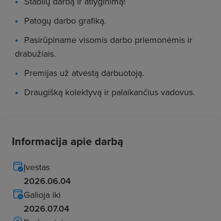
Stabilų darbą ir atlyginimą!
Patogų darbo grafiką.
Pasirūpiname visomis darbo priemonėmis ir
drabužiais.
Premijas už atvestą darbuotoją.
Draugišką kolektyvą ir palaikančius vadovus.
Informacija apie darbą
Įvestas
2026.06.04
Galioja iki
2026.07.04