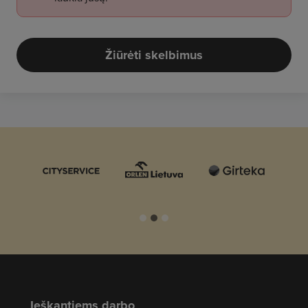
Žiūrėti skelbimus
Ieškantiems darbo