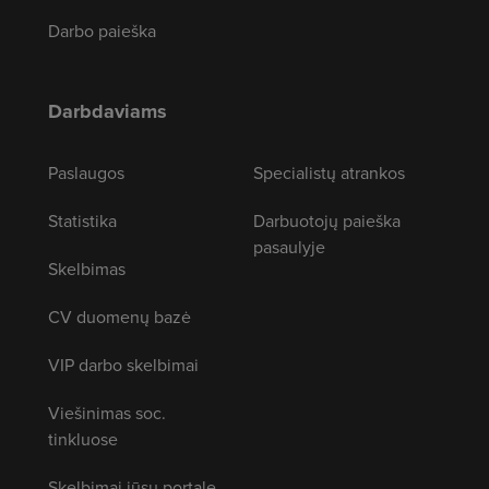
Darbo paieška
Darbdaviams
Paslaugos
Specialistų atrankos
Statistika
Darbuotojų paieška
pasaulyje
Skelbimas
CV duomenų bazė
VIP darbo skelbimai
Viešinimas soc.
tinkluose
Skelbimai jūsų portale