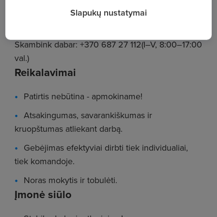
Slapukų nustatymai
Darbo užmokestis: 300 Eur./mėn.
Skambink dabar: +370 687 27 112(I–V, 8:00–17:00
val.)
Reikalavimai
Patirtis nebūtina - apmokiname!
Atsakingumas, savarankiškumas ir
kruopštumas atliekant darbą.
Gebėjimas efektyviai dirbti tiek individualiai,
tiek komandoje.
Noras mokytis ir tobulėti.
Įmonė siūlo