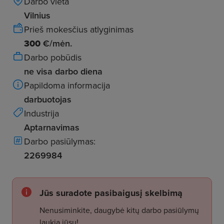
Darbo vieta
Vilnius
Prieš mokesčius atlyginimas
300
€/mėn.
Darbo pobūdis
ne visa darbo diena
Papildoma informacija
darbuotojas
Industrija
Aptarnavimas
Darbo pasiūlymas:
2269984
Jūs suradote pasibaigusį skelbimą
Nenusiminkite, daugybė kitų darbo pasiūlymų
laukia jūsų!