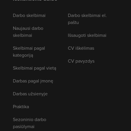
Darbo skelbimai
Darbo skelbimai el.
paštu
Naujausi darbo
skelbimai
Išsaugoti skelbimai
Skelbimai pagal
CV iškėlimas
kategoriją
CV pavyzdys
Skelbimai pagal vietą
Darbas pagal įmonę
Darbas užsienyje
Praktika
Sezoninio darbo
pasiūlymai