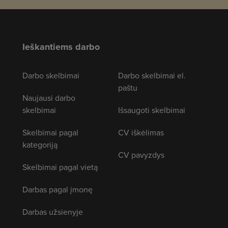
Ieškantiems darbo
Darbo skelbimai
Darbo skelbimai el.
paštu
Naujausi darbo
skelbimai
Išsaugoti skelbimai
Skelbimai pagal
CV iškėlimas
kategoriją
CV pavyzdys
Skelbimai pagal vietą
Darbas pagal įmonę
Darbas užsienyje