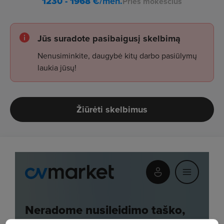
1230 - 1968
€/mėn.
Prieš mokesčius
Jūs suradote pasibaigusį skelbimą
Nenusiminkite, daugybė kitų darbo pasiūlymų
laukia jūsų!
Žiūrėti skelbimus