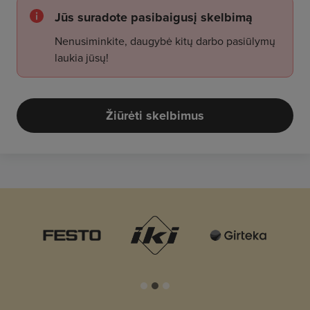
Jūs suradote pasibaigusį skelbimą
Nenusiminkite, daugybė kitų darbo pasiūlymų
laukia jūsų!
Žiūrėti skelbimus