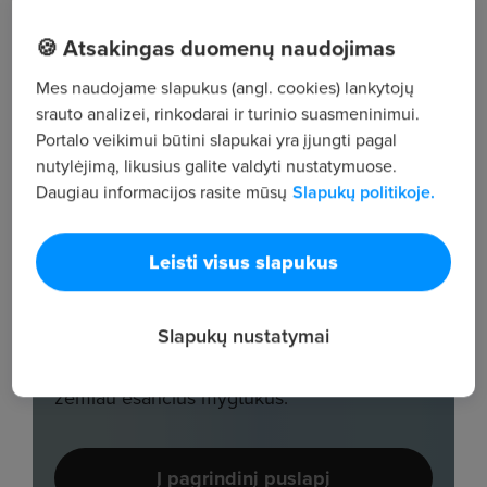
🍪 Atsakingas duomenų naudojimas
Mes naudojame slapukus (angl. cookies) lankytojų
srauto analizei, rinkodarai ir turinio suasmeninimui.
Portalo veikimui būtini slapukai yra įjungti pagal
nutylėjimą, likusius galite valdyti nustatymuose.
Daugiau informacijos rasite mūsų
Slapukų politikoje.
Leisti visus slapukus
Slapukų nustatymai